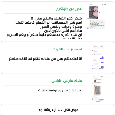
غدير من طولكرم
شكرا كتير التغليف والبكج بجنن 🌼
اهم شي المصداقيه انو القطع خامتها تقيله
وحلوة ومرتبه ونفس الصور
هاد اهم اشي بالأون لاين
ان شاءالله رح نعتمدكم دايماً شكراً ع ردكم السريع
بكل الأوقات
بتوفيق 🌼
ام معتز - الظاهرية
انا اعتمدتكم بس من عندك لانكو قد الثقه طلعتو
ملاك فارس -نابلس
عنجد واو بجنن متوقعت هيك
keyboard_double_arrow_left
more_horiz
عرض الكل
آراء زبائننا