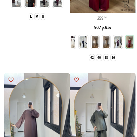
₪
L
M
S
259
طقم 907
42
40
38
36
favorite_border
favorite_border