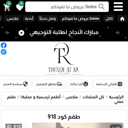
0
0
search
shopping_cart
favorite
home
الكل
Sales عروض ما تفوتكم
وَصَل حديثَاً
أحذية
ملابس
E
مبارك النجاح لطلبة التوجيهي
play_circle
security
commute
emoji_emotions
ballot
طلباتي السابقة
آراء زبائننا
مناطق التوصيل
سياسة المتجر
الرئيسية
كل المنتجات
ملابس
أطقم (رسمية و عملية)
طقم
عملي
طقم كود 918