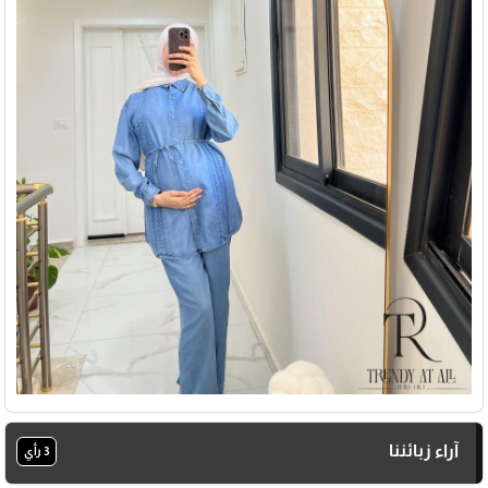
آراء زبائننا
3 رأي