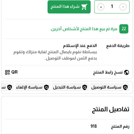
shopping_cart
شراء هذا المنتج
+
-
22
مرة تم بيع هذا المنتج لأشخاص آخرين.
طريقة الدفع
الدفع عند الإستلام
ببساطة نقوم بايصال المنتج لغاية منزلك وتقوم
بدفع الثمن لموظف التوصيل.
qr_code
public
نسخ رابط المنتج
QR
policy
policy
policy
policy
سياسة التوصيل
سياسة التبديل
سياسة الإلغاء
سياس
تفاصيل المنتج
رقم المنتج
918