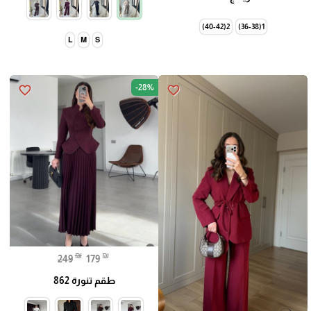
2(40-42)
1(36-38)
L
M
S
-28%
favorite_border
favorite_border
₪
₪
249
179
طقم تنورة 862