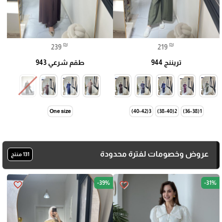
₪
₪
239
219
تريننج 944
طقم شرعي 943
One size
3(40-42)
2(38-40)
1(36-38)
عروض وخصومات لفترة محدودة
131 منتج
-39%
-31%
favorite_border
favorite_border