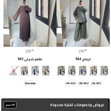
₪
₪
239
219
تريننج 944
طقم شرعي 943
🎓
One size
3(40-42)
2(38-40)
1(36-38)
عروض وخصومات لفترة محدودة
131 منتج