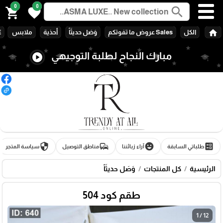
0
0
search
shopping_cart
favorite
home
الكل
Sales عروض ما تفوتكم
وَصَل حديثَاً
أحذية
ملابس
E
مبارك النجاح لطلبة التوجيهي
play_circle
security
commute
emoji_emotions
ballot
طلباتي السابقة
آراء زبائننا
مناطق التوصيل
سياسة المتجر
الرئيسية
كل المنتجات
وَصَل حديثَاً
طقم كود 504
1 / 12