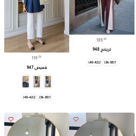
₪
189
تريننج 948
₪
119
2(40-42)
1(36-38)
قميص 947
2(40-42)
1(36-38)
favorite_border
favorite_border