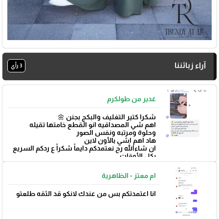
آراء زبائننا
3 رأي
غدير من طولكرم
شكرا كتير التغليف والبكج بجنن 🌼
اهم شي المصداقيه انو القطع خامتها تقيله
وحلوة ومرتبه ونفس الصور
هاد اهم اشي بالأون لاين
ان شاءالله رح نعتمدكم دايماً شكراً ع ردكم السريع
بكل الأوقات
بتوفيق 🌼
ام معتز - الظاهرية
انا اعتمدتكم بس من عندك لانكو قد الثقه طلعتو