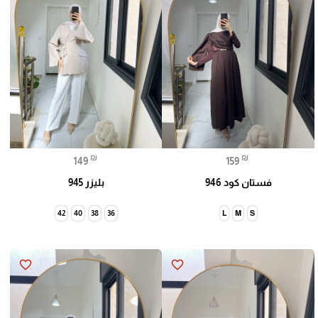
₪
₪
149
159
فستان كود 946
بليزر 945
42
40
38
36
L
M
S
favorite_border
favorite_border