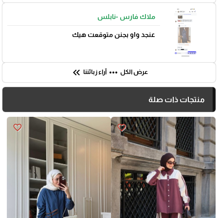
ملاك فارس -نابلس
عنجد واو بجنن متوقعت هيك
keyboard_double_arrow_left
more_horiz
عرض الكل
آراء زبائننا
منتجات ذات صلة
favorite_border
favorite_border