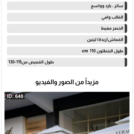
ساتر ، بارد وواسع
القالب وافي
الخصر مغيط
القماش(زبدة) لينين
طول البنطلون 110 cm
طول القميص من115-130
مزيداً من الصور والفيديو