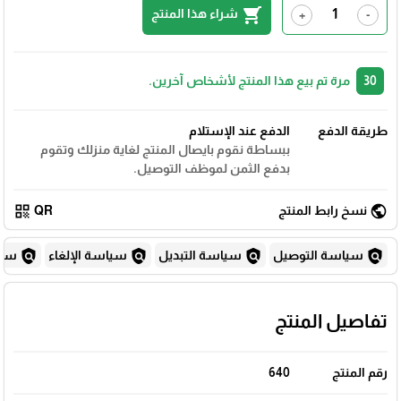
shopping_cart
شراء هذا المنتج
+
-
30
مرة تم بيع هذا المنتج لأشخاص آخرين.
طريقة الدفع
الدفع عند الإستلام
ببساطة نقوم بايصال المنتج لغاية منزلك وتقوم
بدفع الثمن لموظف التوصيل.
qr_code
public
نسخ رابط المنتج
QR
policy
policy
policy
policy
سياسة التوصيل
سياسة التبديل
سياسة الإلغاء
سياس
تفاصيل المنتج
رقم المنتج
640