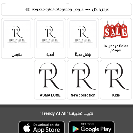
keyboard_double_arrow_left
more_horiz
عرض الكل
عروض وخصومات لفترة محدودة
Sales عروض ما
تفوتكم
وَصَل حديثَاً
أحذية
ملابس
ASMA LUXE
New collection
Kids
تثبيت تطبيقنا
"Trendy At All"