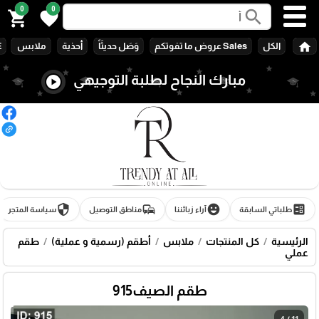
0
0
search
shopping_cart
favorite
home
الكل
Sales عروض ما تفوتكم
وَصَل حديثَاً
أحذية
ملابس
E
مبارك النجاح لطلبة التوجيهي
play_circle
security
commute
emoji_emotions
ballot
طلباتي السابقة
آراء زبائننا
مناطق التوصيل
سياسة المتجر
الرئيسية
كل المنتجات
ملابس
أطقم (رسمية و عملية)
طقم
عملي
طقم الصيف915