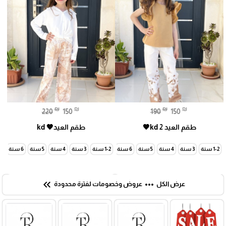
₪
₪
₪
₪
220
150
190
150
طقم العيد kd 2🤎
طقم العيد🤎 kd
1-2 سنة
3 سنة
4 سنة
5 سنة
6 سنة
7 سنة
1-2 سنة
3 سنة
4 سنة
5 سنة
6 سنة
7 سنة
keyboard_double_arrow_left
more_horiz
عرض الكل
عروض وخصومات لفترة محدودة