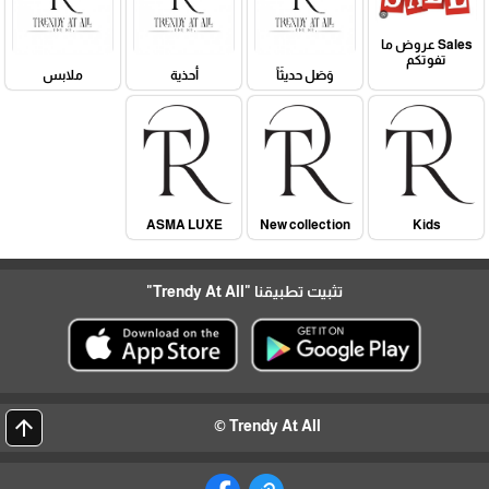
Sales عروض ما
تفوتكم
وَصَل حديثَاً
أحذية
ملابس
ASMA LUXE
New collection
Kids
تثبيت تطبيقنا
"Trendy At All"
arrow_upward
Trendy At All ©