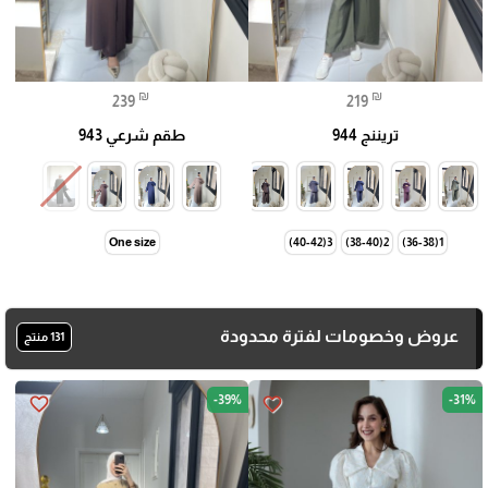
₪
₪
239
219
تريننج 944
طقم شرعي 943
One size
3(40-42)
2(38-40)
1(36-38)
عروض وخصومات لفترة محدودة
131 منتج
-39%
-31%
favorite_border
favorite_border