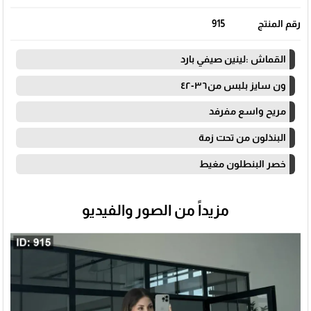
رقم المنتج
915
القماش :لينين صيفي بارد
ون سايز بلبس من٣٦-٤٢
مريح واسع مفرفد
البنذلون من تحت زمة
خصر البنطلون مغيط
مزيداً من الصور والفيديو