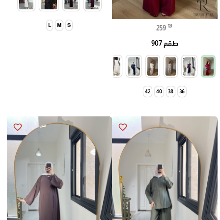
₪
L
M
S
259
طقم 907
42
40
38
36
favorite_border
favorite_border