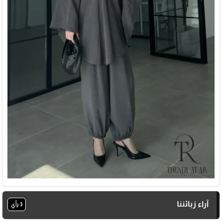
آراء زبائننا
3 رأي