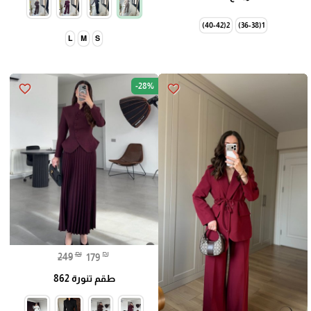
2(40-42)
1(36-38)
L
M
S
-28%
favorite_border
favorite_border
🎓
₪
₪
249
179
طقم تنورة 862