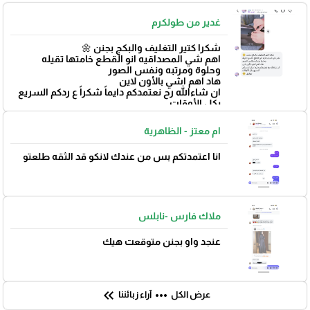
غدير من طولكرم
شكرا كتير التغليف والبكج بجنن 🌼
اهم شي المصداقيه انو القطع خامتها تقيله
وحلوة ومرتبه ونفس الصور
هاد اهم اشي بالأون لاين
ان شاءالله رح نعتمدكم دايماً شكراً ع ردكم السريع
بكل الأوقات
بتوفيق 🌼
ام معتز - الظاهرية
انا اعتمدتكم بس من عندك لانكو قد الثقه طلعتو
ملاك فارس -نابلس
عنجد واو بجنن متوقعت هيك
keyboard_double_arrow_left
more_horiz
عرض الكل
آراء زبائننا