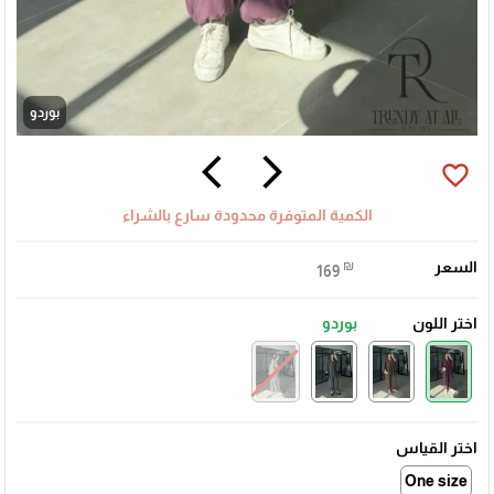
بوردو
arrow_back_ios
arrow_forward_ios
favorite_border
الكمية المتوفرة محدودة سارع بالشراء
السعر
₪
169
اختر اللون
بوردو
🎓
اختر القياس
One size