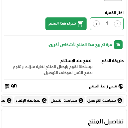
اختر الكمية
shopping_cart
شراء هذا المنتج
+
-
16
مرة تم بيع هذا المنتج لأشخاص آخرين.
طريقة الدفع
الدفع عند الإستلام
ببساطة نقوم بايصال المنتج لغاية منزلك وتقوم
بدفع الثمن لموظف التوصيل.
qr_code
public
نسخ رابط المنتج
QR
policy
policy
policy
policy
سياسة التوصيل
سياسة التبديل
سياسة الإلغاء
سياس
تفاصيل المنتج