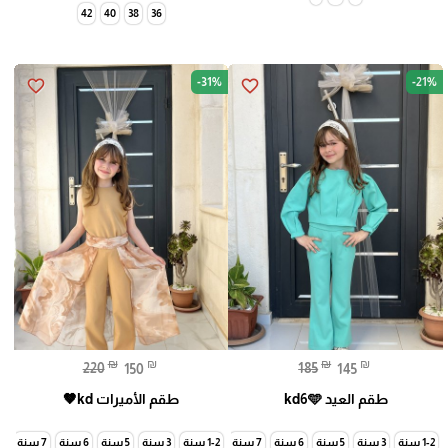
42
40
38
36
-31%
-21%
favorite_border
favorite_border
₪
₪
₪
₪
220
150
185
145
طقم العيد kd6🩵
طقم الأميرات kd🤎
1-2 سنة
3 سنة
5 سنة
6 سنة
7 سنة
1-2 سنة
3 سنة
5 سنة
6 سنة
7 سنة