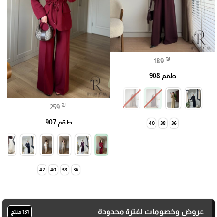
₪
189
طقم 908
₪
259
طقم 907
40
38
36
42
40
38
36
عروض وخصومات لفترة محدودة
131 منتج