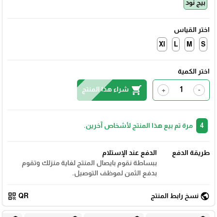
بيج نود
اختر القياس
Xl
L
M
S
اختر الكمية
shopping_cart
شراء هذا المنتج
+
-
4
مرة تم بيع هذا المنتج لأشخاص آخرين.
طريقة الدفع
الدفع عند الإستلام
ببساطة نقوم بايصال المنتج لغاية منزلك وتقوم
بدفع الثمن لموظف التوصيل.
qr_code
public
نسخ رابط المنتج
QR