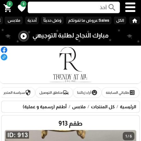
0
0
search
shopping_cart
favorite
home
الكل
Sales عروض ما تفوتكم
وَصَل حديثَاً
أحذية
ملابس
E
مبارك النجاح لطلبة التوجيهي
🎓
play_circle
security
commute
emoji_emotions
ballot
طلباتي السابقة
آراء زبائننا
مناطق التوصيل
سياسة المتجر
الرئيسية
كل المنتجات
ملابس
أطقم (رسمية و عملية)
طقم 913
1 / 6