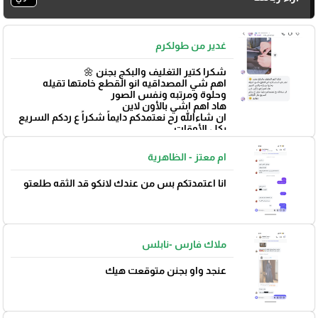
غدير من طولكرم
شكرا كتير التغليف والبكج بجنن 🌼
اهم شي المصداقيه انو القطع خامتها تقيله
وحلوة ومرتبه ونفس الصور
هاد اهم اشي بالأون لاين
ان شاءالله رح نعتمدكم دايماً شكراً ع ردكم السريع
بكل الأوقات
بتوفيق 🌼
ام معتز - الظاهرية
انا اعتمدتكم بس من عندك لانكو قد الثقه طلعتو
ملاك فارس -نابلس
عنجد واو بجنن متوقعت هيك