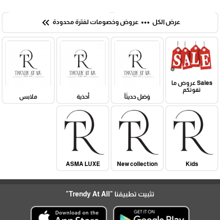
keyboard_double_arrow_left
more_horiz
عرض الكل
عروض وخصومات لفترة محدودة
Sales عروض ما
تفوتكم
وَصَل حديثَاً
أحذية
ملابس
ASMA LUXE
New collection
Kids
تثبيت تطبيقنا
"Trendy At All"