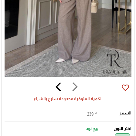
arrow_back_ios
arrow_forward_ios
favorite_border
الكمية المتوفرة محدودة سارع بالشراء
السعر
₪
239
اختر اللون
بيج نود