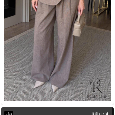
آراء زبائننا
3 رأي