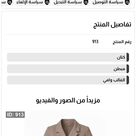
policy
policy
policy
policy
سياسة التوصيل
سياسة التبديل
سياسة الإلغاء
سياس
تفاصيل المنتج
رقم المنتج
913
كتان
مبطن
القالب وافي
مزيداً من الصور والفيديو