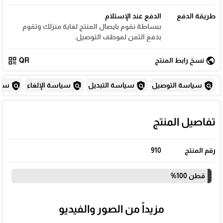
طريقة الدفع
الدفع عند الإستلام
ببساطة نقوم بايصال المنتج لغاية منزلك وتقوم
بدفع الثمن لموظف التوصيل.
qr_code
public
نسخ رابط المنتج
QR
policy
policy
policy
policy
سياسة التوصيل
سياسة التبديل
سياسة الإلغاء
سياس
تفاصيل المنتج
رقم المنتج
910
قطن 100%
مزيداً من الصور والفيديو