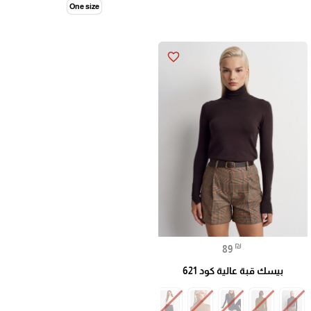
One size
favorite_border
₪
89
بيسك قبة عالية كود 621