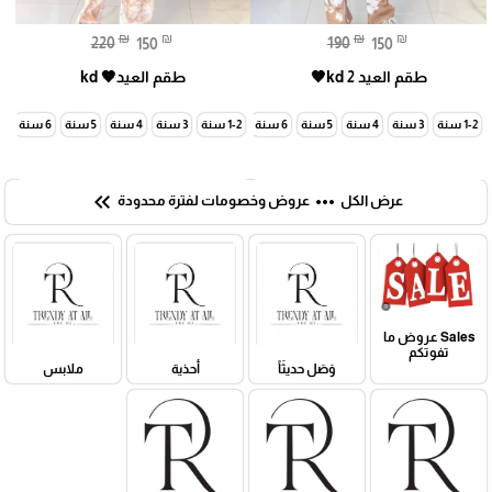
₪
₪
₪
₪
220
150
190
150
طقم العيد kd 2🤎
طقم العيد🤎 kd
1-2 سنة
3 سنة
4 سنة
5 سنة
6 سنة
7 سنة
1-2 سنة
3 سنة
4 سنة
5 سنة
6 سنة
7 سنة
keyboard_double_arrow_left
more_horiz
عرض الكل
عروض وخصومات لفترة محدودة
Sales عروض ما
تفوتكم
وَصَل حديثَاً
أحذية
ملابس