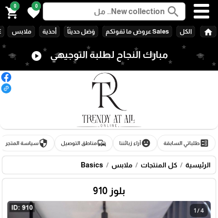
0
0
search
shopping_cart
favorite
home
الكل
Sales عروض ما تفوتكم
وَصَل حديثَاً
أحذية
ملابس
E
مبارك النجاح لطلبة التوجيهي
play_circle
security
commute
emoji_emotions
ballot
طلباتي السابقة
آراء زبائننا
مناطق التوصيل
سياسة المتجر
الرئيسية
كل المنتجات
ملابس
Basics
بلوز 910
1 / 4