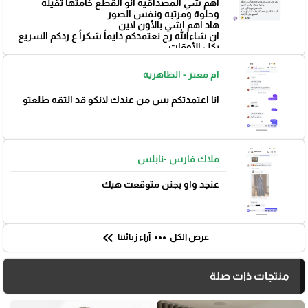
🎓
اهم شي المصداقيه انو القطع خامتها تقيله
وحلوة ومرتبه ونفس الصور
هاد اهم اشي بالأون لاين
ان شاءالله رح نعتمدكم دايماً شكراً ع ردكم السريع
بكل الأوقات
بتوفيق 🌼
ام معتز - الظاهرية
انا اعتمدتكم بس من عندك لانكو قد الثقه طلعتو
ملاك فارس -نابلس
عنجد واو بجنن متوقعت هيك
keyboard_double_arrow_left
more_horiz
عرض الكل
آراء زبائننا
منتجات ذات صلة