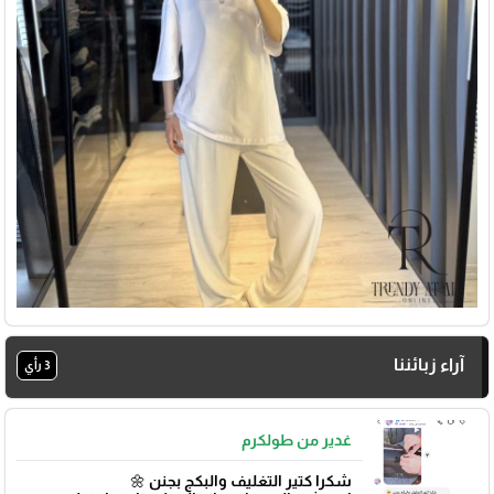
آراء زبائننا
3 رأي
غدير من طولكرم
شكرا كتير التغليف والبكج بجنن 🌼