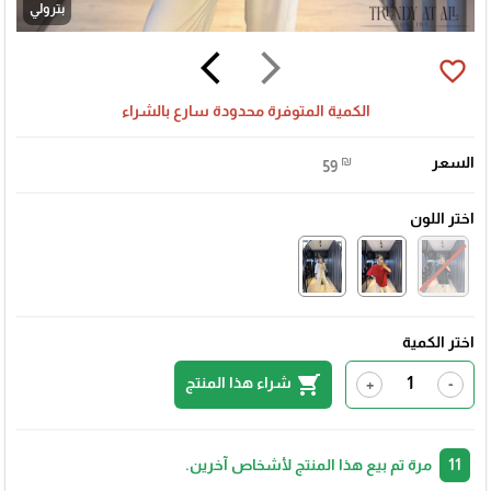
بترولي
arrow_back_ios
arrow_forward_ios
favorite_border
الكمية المتوفرة محدودة سارع بالشراء
السعر
₪
59
اختر اللون
اختر الكمية
shopping_cart
شراء هذا المنتج
+
-
11
مرة تم بيع هذا المنتج لأشخاص آخرين.