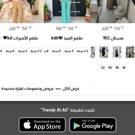
₪
₪
₪
₪
₪
₪
220
150
185
145
229
139
فستان 902
طقم العيد kd6🩵
طقم الأميرات kd🤎
1-2 سنة
3 سنة
5 سنة
6 سنة
1-2 سنة
7 سنة
3 سنة
5 سنة
6 سنة
42
40
38
36
ft
more_horiz
عرض الكل
عروض وخصومات لفترة محدودة
تثبيت تطبيقنا
"Trendy At All"