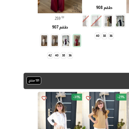
طقم 908
₪
259
طقم 907
40
38
36
42
40
38
36
131 منتج
-31%
-21%
favorite_border
favorite_border