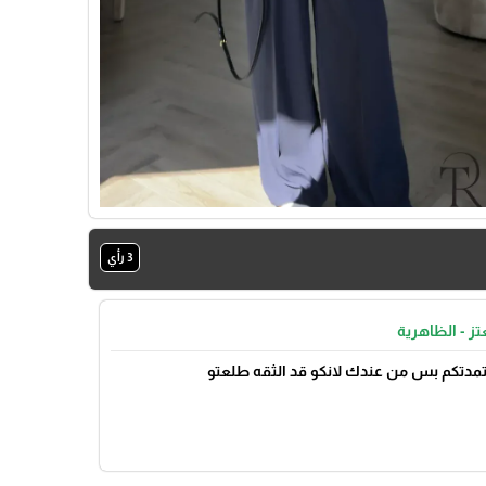
🎓
3 رأي
تز - الظاهرية
عتمدتكم بس من عندك لانكو قد الثقه طلعتو