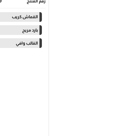
رقم المنتج
9
القماش كريب
بارد مريح
القالب وافي