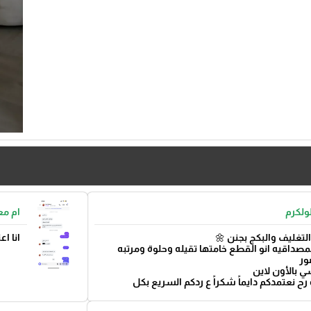
ولكرم
ام مع
التغليف والبكج بجنن 🌼
انا ا
صداقيه انو القطع خامتها تقيله وحلوة ومرتبه
ور
ي بالأون لاين
رح نعتمدكم دايماً شكراً ع ردكم السريع بكل