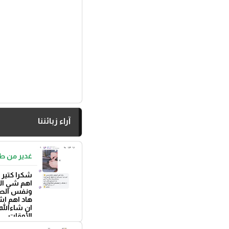
آراء زبائننا
غدير من ط
شكرا كتير 
اهم شي الم
ونفس الص
هاد اهم اش
ان شاءالله 
الأوقات
بتوفيق 🌼