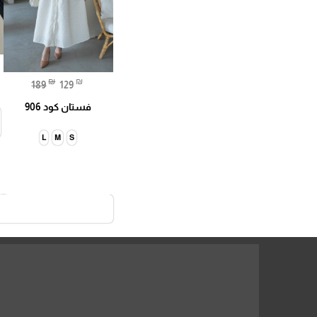
₪
₪
189
129
فستان كود 906
L
M
S