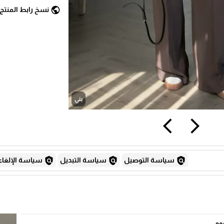
public
نسخ رابط المنتج
بني
arrow_back_ios
arrow_forward_ios
policy
policy
policy
سياسة التوصيل
سياسة التبديل
سياسة الإلغاء