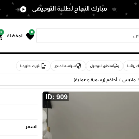
مبارك النجاح لطلبة التوجيهي
play_circle
0
0
g_cart
favorite
المفضلة
install_mobile
security
commute
اء زبائننا
مناطق التوصيل
سياسة المتجر
تثبيت تطبيقنا
ملابس
أطقم (رسمية و عملية)
السعر