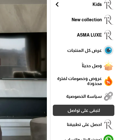
chevron_left
Kids
New collection
ASMA LUXE
عرض كل المنتجات
وصل حديثاً
عروض وخصومات لفترة
محدودة
سياسة الخصوصية
لنبقى على تواصل
احصل على تطبيقنا
تحدث الينا - واتساب