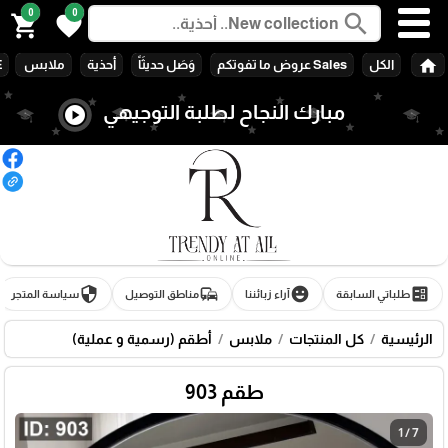
0
0
search
shopping_cart
favorite
home
الكل
Sales عروض ما تفوتكم
وَصَل حديثَاً
أحذية
ملابس
E
مبارك النجاح لطلبة التوجيهي
play_circle
🎓
security
commute
emoji_emotions
ballot
طلباتي السابقة
آراء زبائننا
مناطق التوصيل
سياسة المتجر
الرئيسية
كل المنتجات
ملابس
أطقم (رسمية و عملية)
طقم 903
1 / 7