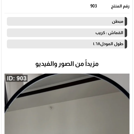
رقم المنتج
903
مبطن
القماش : كريب
طول المودل١.٦٨
مزيداً من الصور والفيديو