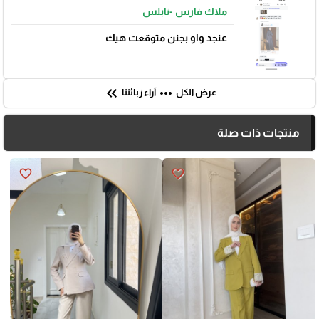
ملاك فارس -نابلس
عنجد واو بجنن متوقعت هيك
keyboard_double_arrow_left
more_horiz
عرض الكل
آراء زبائننا
منتجات ذات صلة
🎓
favorite_border
favorite_border