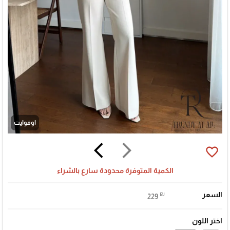
اوفوايت
arrow_back_ios
arrow_forward_ios
favorite_border
الكمية المتوفرة محدودة سارع بالشراء
السعر
₪
229
اختر اللون