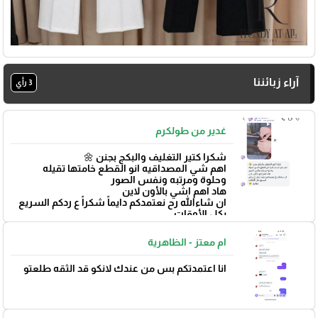
آراء زبائننا
3 رأي
غدير من طولكرم
شكرا كتير التغليف والبكج بجنن 🌼
اهم شي المصداقيه انو القطع خامتها تقيله
وحلوة ومرتبه ونفس الصور
هاد اهم اشي بالأون لاين
ان شاءالله رح نعتمدكم دايماً شكراً ع ردكم السريع
بكل الأوقات
بتوفيق 🌼
ام معتز - الظاهرية
انا اعتمدتكم بس من عندك لانكو قد الثقه طلعتو