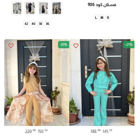
فستان كود 906
L
M
S
42
40
38
36
-31%
-21%
favorite_border
favorite_border
₪
₪
₪
₪
220
150
185
145