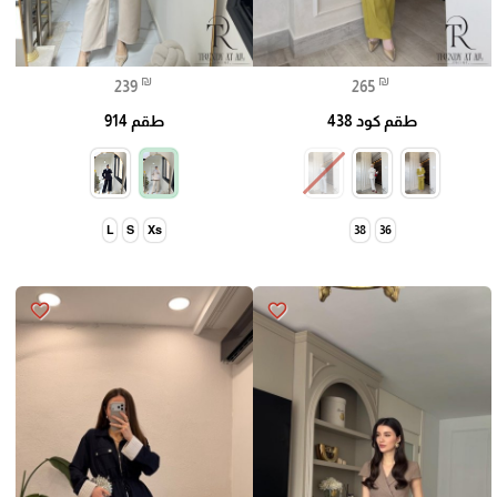
₪
₪
239
265
طقم كود 438
طقم 914
L
S
Xs
38
36
favorite_border
favorite_border