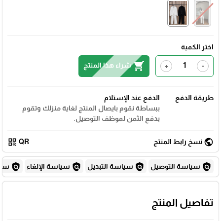
اختر الكمية
shopping_cart
شراء هذا المنتج
+
-
طريقة الدفع
الدفع عند الإستلام
ببساطة نقوم بايصال المنتج لغاية منزلك وتقوم
بدفع الثمن لموظف التوصيل.
qr_code
public
نسخ رابط المنتج
QR
policy
policy
policy
policy
سياسة التوصيل
سياسة التبديل
سياسة الإلغاء
سياس
تفاصيل المنتج