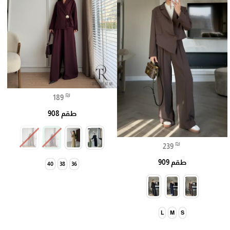
₪
189
طقم 908
₪
239
طقم 909
40
38
36
L
M
S