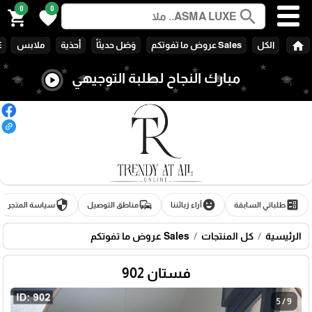
0
0
search
shopping_cart
favorite
home
الكل
Sales عروض ما تفوتكم
وَصَل حديثَاً
أحذية
ملابس
E
مبارك النجاح لطلبة التوجيهي
play_circle
🎓
security
commute
emoji_emotions
ballot
طلباتي السابقة
آراء زبائننا
مناطق التوصيل
سياسة المتجر
الرئيسية
كل المنتجات
Sales عروض ما تفوتكم
فستان 902
5 / 9