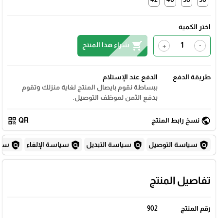
اختر الكمية
shopping_cart
شراء هذا المنتج
+
-
طريقة الدفع
الدفع عند الإستلام
ببساطة نقوم بايصال المنتج لغاية منزلك وتقوم
بدفع الثمن لموظف التوصيل.
qr_code
public
نسخ رابط المنتج
QR
policy
policy
policy
policy
سياسة التوصيل
سياسة التبديل
سياسة الإلغاء
سياس
تفاصيل المنتج
رقم المنتج
902