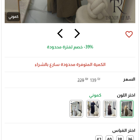
كموني
arrow_back_ios
arrow_forward_ios
favorite_border
-39%
خصم لفترة محدودة
الكمية المتوفرة محدودة سارع بالشراء
السعر
₪
₪
229
139
اختر اللون
كموني
اختر القياس
42
40
38
36