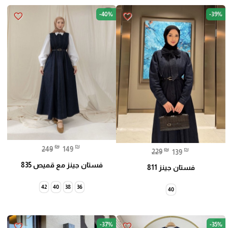
-40%
-39%
favorite_border
favorite_border
₪
₪
249
149
₪
₪
229
139
فستان جينز مع قميص 835
فستان جينز 811
42
40
38
36
40
-37%
-35%
favorite_border
favorite_border