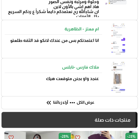
وحلوة ومرتبه ونفس الصور
هاد اهم اشي بالأون لاين
ان شاءالله رح نعتمدكم دايماً شكراً ع ردكم السريع
بكل الأوقات
بتوفيق 🌼
ام معتز - الظاهرية
انا اعتمدتكم بس من عندك لانكو قد الثقه طلعتو
ملاك فارس -نابلس
عنجد واو بجنن متوقعت هيك
🎓
keyboard_double_arrow_left
more_horiz
عرض الكل
آراء زبائننا
منتجات ذات صلة
-28%
-28%
favorite_border
favorite_border