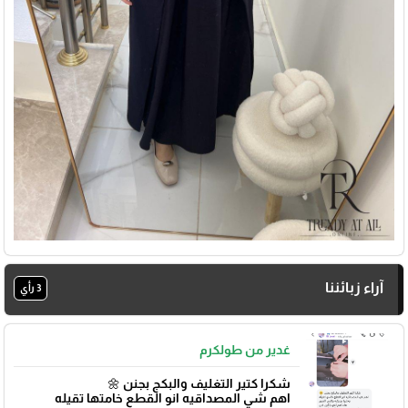
آراء زبائننا
3 رأي
غدير من طولكرم
شكرا كتير التغليف والبكج بجنن 🌼
اهم شي المصداقيه انو القطع خامتها تقيله