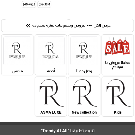
2(40-42)
1(36-38)
keyboard_double_arrow_left
more_horiz
عرض الكل
عروض وخصومات لفترة محدودة
Sales عروض ما
تفوتكم
وَصَل حديثَاً
أحذية
ملابس
ASMA LUXE
New collection
Kids
تثبيت تطبيقنا
"Trendy At All"