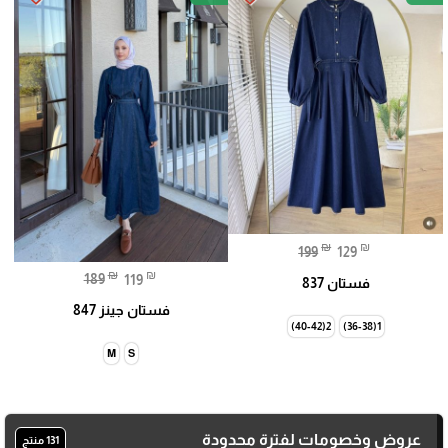
₪
₪
199
129
₪
₪
189
119
فستان 837
فستان جينز 847
2(40-42)
1(36-38)
M
S
عروض وخصومات لفترة محدودة
131 منتج