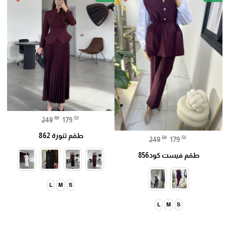
₪
₪
249
179
طقم تنورة 862
₪
₪
249
179
طقم فيست كود856
L
M
S
L
M
S