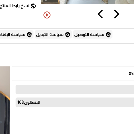
public
نسخ رابط المنتج
arrow_back_ios
arrow_forward_ios
play_circle_outline
policy
policy
policy
سياسة التوصيل
سياسة التبديل
سياسة الإلغاء
89
البنطلون108