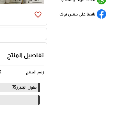
favorite_border
تابعنا على فيس بوك
تفاصيل المنتج
رقم المنتج
2
طول البليزر75