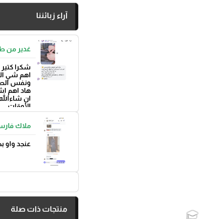
آراء زبائننا
غدير من ط
شكرا كتير 
اهم شي الم
ونفس الص
هاد اهم اش
ان شاءالله 
الأوقات
بتوفيق 🌼
ملاك فارس
عنجد واو 
منتجات ذات صلة