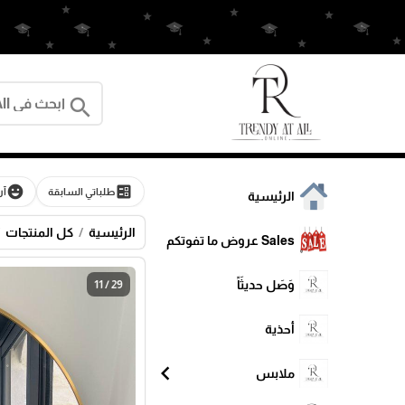
search
emoji_emotions
ballot
طلباتي السابقة
آر
الرئيسية
الرئيسية
كل المنتجات
Sales عروض ما تفوتكم
وَصَل حديثَاً
11 / 29
أحذية
chevron_left
ملابس