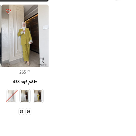
favorite_border
₪
265
طقم كود 438
38
36