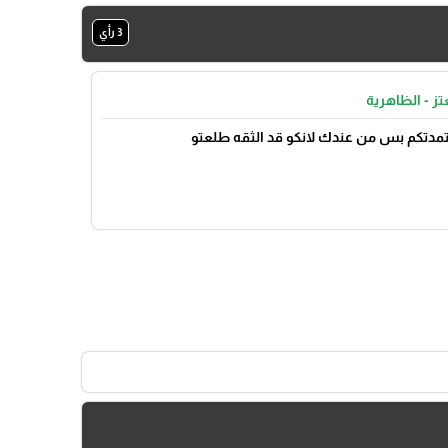
3 رأي
تز - الظاهرية
عتمدتكم بس من عندك لانكو قد الثقه طلعتو