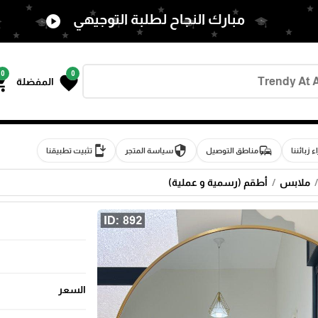
مبارك النجاح لطلبة التوجيهي
play_circle
0
0
g_cart
favorite
المفضلة
install_mobile
security
commute
اء زبائننا
مناطق التوصيل
سياسة المتجر
تثبيت تطبيقنا
ملابس
أطقم (رسمية و عملية)
السعر