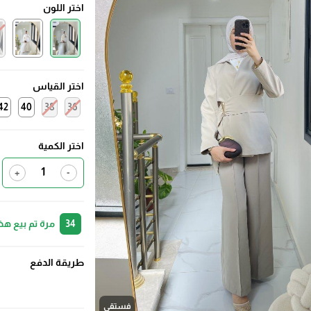
اختر اللون
اختر القياس
42
40
38
36
اختر الكمية
+
-
34
مرة تم بيع هذ
طريقة الدفع
فستقي