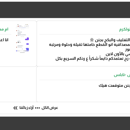
ولكرم
ام مع
التغليف والبكج بجنن 🌼
انا ا
صداقيه انو القطع خامتها تقيله وحلوة ومرتبه
ور
ي بالأون لاين
رح نعتمدكم دايماً شكراً ع ردكم السريع بكل
 -نابلس
بجنن متوقعت هيك
keyboard_double_arrow_left
more_horiz
عرض الكل
آراء زبائننا