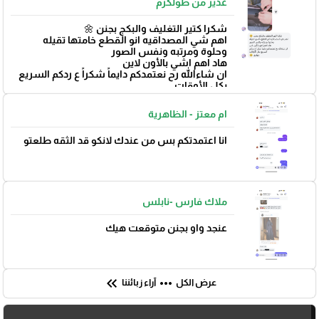
غدير من طولكرم
شكرا كتير التغليف والبكج بجنن 🌼
اهم شي المصداقيه انو القطع خامتها تقيله
وحلوة ومرتبه ونفس الصور
هاد اهم اشي بالأون لاين
ان شاءالله رح نعتمدكم دايماً شكراً ع ردكم السريع
بكل الأوقات
بتوفيق 🌼
ام معتز - الظاهرية
انا اعتمدتكم بس من عندك لانكو قد الثقه طلعتو
ملاك فارس -نابلس
عنجد واو بجنن متوقعت هيك
🎓
keyboard_double_arrow_left
more_horiz
عرض الكل
آراء زبائننا