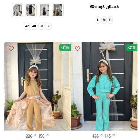
فستان كود 906
L
M
S
42
40
38
36
-31%
-21%
favorite_border
favorite_border
₪
₪
₪
₪
220
150
185
145