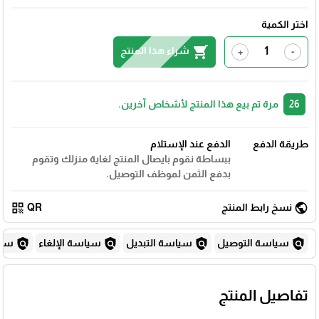
اختر الكمية
shopping_cart
شراء هذا المنتج
+
-
26
مرة تم بيع هذا المنتج لأشخاص آخرين.
طريقة الدفع
الدفع عند الإستلام
ببساطة نقوم بايصال المنتج لغاية منزلك وتقوم
بدفع الثمن لموظف التوصيل.
qr_code
public
نسخ رابط المنتج
QR
policy
policy
policy
policy
سياسة التوصيل
سياسة التبديل
سياسة الإلغاء
سياس
تفاصيل المنتج