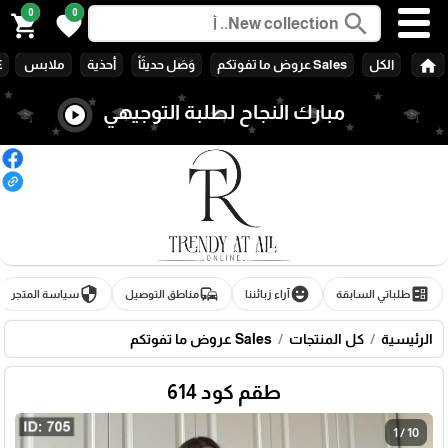
0
0
search
shopping_cart
favorite
home
الكل
Sales عروض ما تفوتكم
وَصَل حديثَاً
أحذية
ملابس
E
مبارك النجاح لطلبة التوجيهي
play_circle
security
commute
emoji_emotions
ballot
طلباتي السابقة
آراء زبائننا
مناطق التوصيل
سياسة المتجر
الرئيسية
كل المنتجات
Sales عروض ما تفوتكم
طقم كود 614
🎓
1 / 10