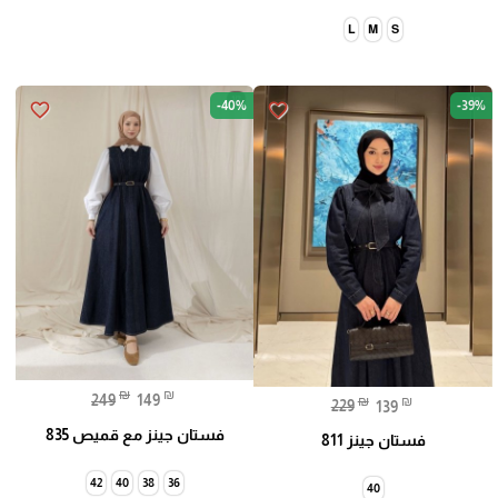
L
M
S
-40%
-39%
favorite_border
favorite_border
₪
₪
249
149
₪
₪
229
139
فستان جينز مع قميص 835
فستان جينز 811
42
40
38
36
40