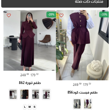
منتجات ذات صلة
-28%
-28%
favorite_border
favorite_border
₪
₪
249
179
طقم تنورة 862
₪
₪
249
179
طقم فيست كود856
L
M
S