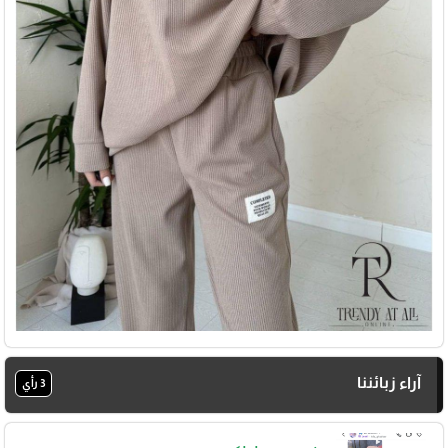
آراء زبائننا
3 رأي