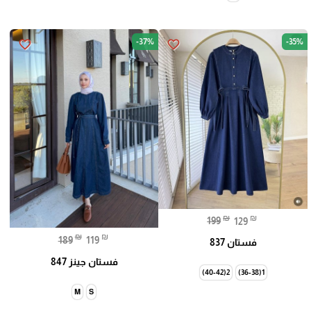
-37%
-35%
favorite_border
favorite_border
₪
₪
199
129
₪
₪
189
119
فستان 837
فستان جينز 847
2(40-42)
1(36-38)
M
S