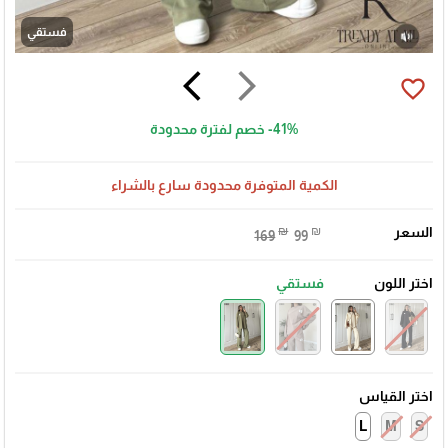
فستقي
arrow_back_ios
arrow_forward_ios
favorite_border
-41%
خصم لفترة محدودة
الكمية المتوفرة محدودة سارع بالشراء
السعر
₪
₪
169
99
اختر اللون
فستقي
اختر القياس
L
M
S