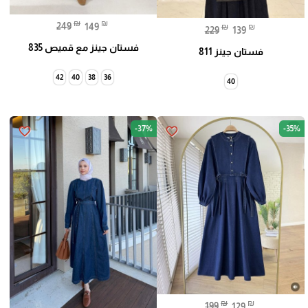
₪
₪
249
149
₪
₪
229
139
فستان جينز مع قميص 835
فستان جينز 811
42
40
38
36
40
-37%
-35%
favorite_border
favorite_border
₪
₪
199
129