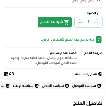
اختر الكمية
shopping_cart
شراء هذا المنتج
+
-
7
مرة تم بيع هذا المنتج لأشخاص آخرين.
طريقة الدفع
الدفع عند الإستلام
ببساطة نقوم بايصال المنتج لغاية منزلك وتقوم
بدفع الثمن لموظف التوصيل.
qr_code
public
نسخ رابط المنتج
QR
policy
policy
policy
policy
سياسة التوصيل
سياسة التبديل
سياسة الإلغاء
سياس
تفاصيل المنتج