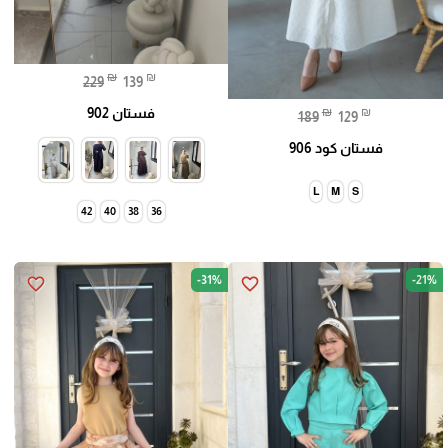
₪
₪
229
139
فستان 902
₪
₪
189
129
فستان كود 906
L
M
S
42
40
38
36
-31%
-21%
favorite_border
favorite_border