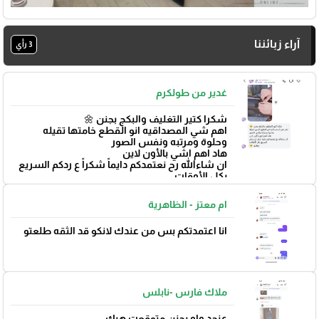
آراء زبائننا
3 رأي
غدير من طولكرم
شكرا كتير التغليف والبكج بجنن 🌼
اهم شي المصداقيه انو القطع خامتها تقيله
وحلوة ومرتبه ونفس الصور
هاد اهم اشي بالأون لاين
ان شاءالله رح نعتمدكم دايماً شكراً ع ردكم السريع
بكل الأوقات
بتوفيق 🌼
ام معتز - الظاهرية
انا اعتمدتكم بس من عندك لانكو قد الثقه طلعتو
🎓
ملاك فارس -نابلس
عنجد واو بجنن متوقعت هيك