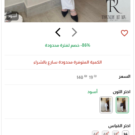
أسود
arrow_back_ios
arrow_forward_ios
favorite_border
-86%
خصم لفترة محدودة
الكمية المتوفرة محدودة سارع بالشراء
السعر
₪
₪
140
19
اختر اللون
أسود
اختر القياس
42
40
38
36