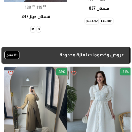
₪
₪
189
119
فستان 837
فستان جينز 847
2(40-42)
1(36-38)
M
S
عروض وخصومات لفترة محدودة
131 منتج
-39%
-31%
favorite_border
favorite_border