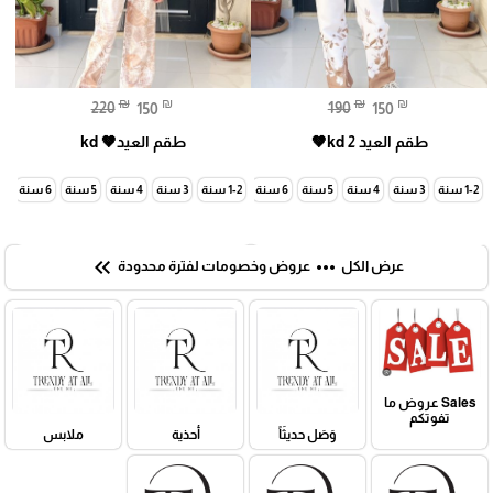
₪
₪
₪
₪
220
150
190
150
طقم العيد kd 2🤎
طقم العيد🤎 kd
1-2 سنة
3 سنة
4 سنة
5 سنة
6 سنة
7 سنة
1-2 سنة
3 سنة
4 سنة
5 سنة
6 سنة
7 سنة
keyboard_double_arrow_left
more_horiz
عرض الكل
عروض وخصومات لفترة محدودة
Sales عروض ما
تفوتكم
وَصَل حديثَاً
أحذية
ملابس