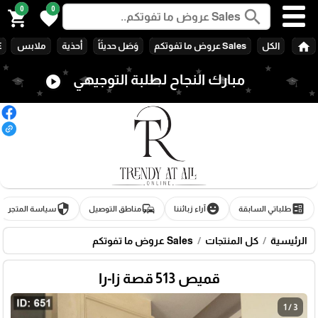
0
0
search
shopping_cart
favorite
home
الكل
Sales عروض ما تفوتكم
وَصَل حديثَاً
أحذية
ملابس
E
مبارك النجاح لطلبة التوجيهي
play_circle
security
commute
emoji_emotions
ballot
طلباتي السابقة
آراء زبائننا
مناطق التوصيل
سياسة المتجر
الرئيسية
كل المنتجات
Sales عروض ما تفوتكم
قميص 513 قصة زا-را
1 / 3