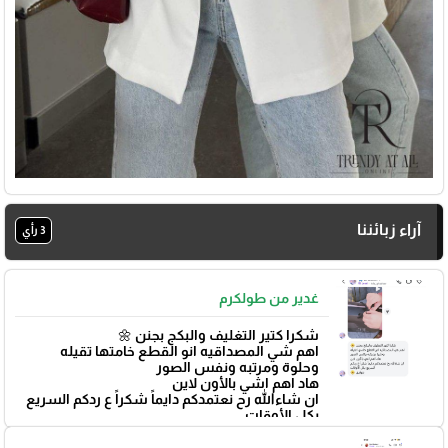
آراء زبائننا
3 رأي
غدير من طولكرم
شكرا كتير التغليف والبكج بجنن 🌼
اهم شي المصداقيه انو القطع خامتها تقيله
وحلوة ومرتبه ونفس الصور
هاد اهم اشي بالأون لاين
ان شاءالله رح نعتمدكم دايماً شكراً ع ردكم السريع
بكل الأوقات
بتوفيق 🌼