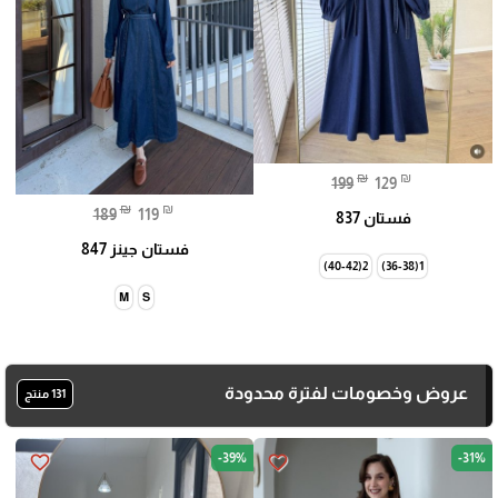
₪
₪
199
129
₪
₪
189
119
فستان 837
فستان جينز 847
2(40-42)
1(36-38)
M
S
عروض وخصومات لفترة محدودة
131 منتج
-39%
-31%
favorite_border
favorite_border