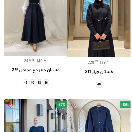
₪
₪
249
149
₪
₪
229
139
فستان جينز مع قميص 835
فستان جينز 811
42
40
38
36
40
-37%
-35%
favorite_border
favorite_border