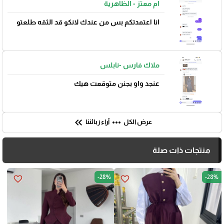
ام معتز - الظاهرية
انا اعتمدتكم بس من عندك لانكو قد الثقه طلعتو
ملاك فارس -نابلس
🎓
عنجد واو بجنن متوقعت هيك
keyboard_double_arrow_left
more_horiz
عرض الكل
آراء زبائننا
منتجات ذات صلة
-28%
-28%
favorite_border
favorite_border