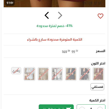
بوردو
arrow_back_ios
arrow_forward_ios
favorite_border
-41%
خصم لفترة محدودة
الكمية المتوفرة محدودة سارع بالشراء
السعر
₪
₪
169
99
اختر اللون
زهري
فستقي
اختر الكمية