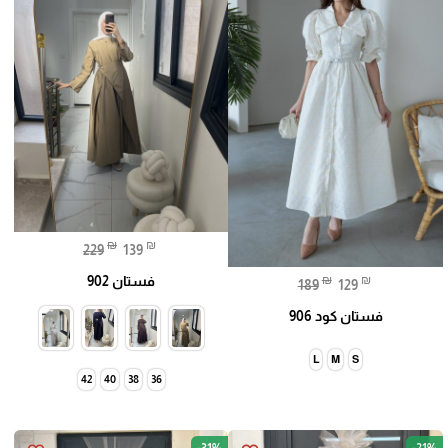
₪
₪
229
139
فستان 902
₪
₪
189
129
فستان كود 906
L
M
S
42
40
38
36
-31%
-21%