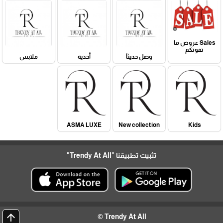
Sales عروض ما
تفوتكم
وَصَل حديثَاً
أحذية
ملابس
ASMA LUXE
New collection
Kids
تثبيت تطبيقنا
"Trendy At All"
arrow_upward
Trendy At All ©