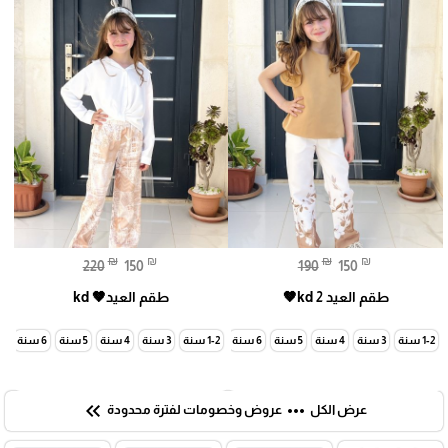
₪
₪
₪
₪
220
150
190
150
طقم العيد kd 2🤎
طقم العيد🤎 kd
1-2 سنة
3 سنة
4 سنة
5 سنة
6 سنة
7 سنة
1-2 سنة
3 سنة
4 سنة
5 سنة
6 سنة
7 سنة
keyboard_double_arrow_left
more_horiz
عرض الكل
عروض وخصومات لفترة محدودة