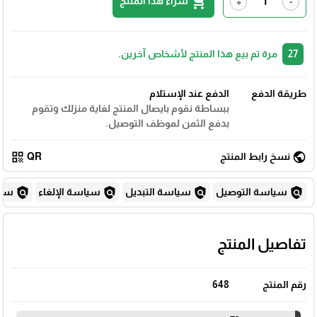
shopping_cart
شراء هذا المنتج
+
-
27
مرة تم بيع هذا المنتج لأشخاص آخرين.
طريقة الدفع
الدفع عند الإستلام
ببساطة نقوم بايصال المنتج لغاية منزلك وتقوم
بدفع الثمن لموظف التوصيل.
qr_code
public
نسخ رابط المنتج
QR
policy
policy
policy
policy
سياسة التوصيل
سياسة التبديل
سياسة الإلغاء
سياس
تفاصيل المنتج
رقم المنتج
648