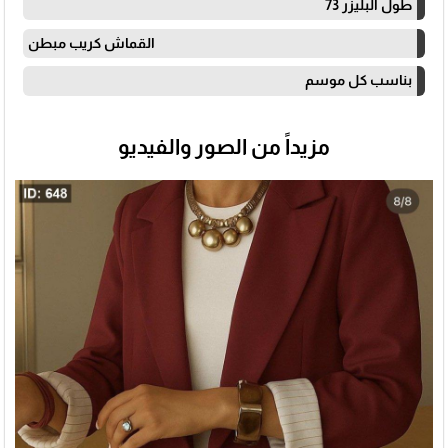
طول البليزر 73
القماش كريب مبطن
بناسب كل موسم
مزيداً من الصور والفيديو