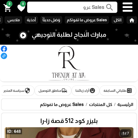
0
0
search
shopping_cart
favorite
home
الكل
Sales عروض ما تفوتكم
وَصَل حديثَاً
أحذية
ملابس
E
مبارك النجاح لطلبة التوجيهي
play_circle
security
commute
emoji_emotions
ballot
طلباتي السابقة
آراء زبائننا
مناطق التوصيل
سياسة المتجر
الرئيسية
كل المنتجات
Sales عروض ما تفوتكم
بليزر كود 512 قصة زا-را
1 / 7