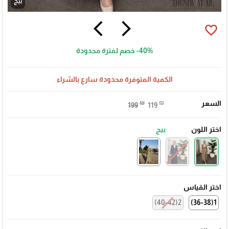
بيج
arrow_back_ios
arrow_forward_ios
favorite_border
-40%
خصم لفترة محدودة
الكمية المتوفرة محدودة سارع بالشراء
السعر
₪
₪
199
119
اختر اللون
بيج
اختر القياس
2(40-42)
1(36-38)