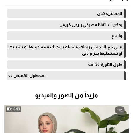
القماش: كتان
يمكن استغلاله صيفي ربيعي خريفي
واسع
بيجي مع القميص ربطة منفصلة بامكانك تستخدميها او تشيليها
او تستبدليها بحزام تاني
طول التنورة 96 cm
طول القميص 65 cm
مزيداً من الصور والفيديو