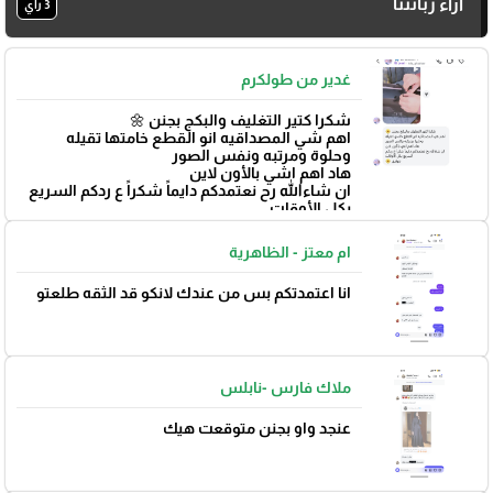
آراء زبائننا
3 رأي
غدير من طولكرم
شكرا كتير التغليف والبكج بجنن 🌼
اهم شي المصداقيه انو القطع خامتها تقيله
وحلوة ومرتبه ونفس الصور
هاد اهم اشي بالأون لاين
ان شاءالله رح نعتمدكم دايماً شكراً ع ردكم السريع
بكل الأوقات
بتوفيق 🌼
ام معتز - الظاهرية
انا اعتمدتكم بس من عندك لانكو قد الثقه طلعتو
ملاك فارس -نابلس
عنجد واو بجنن متوقعت هيك