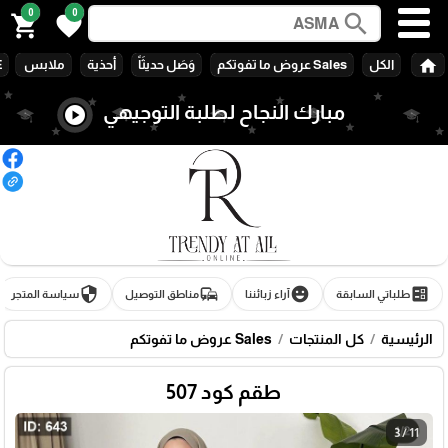
0
0
search
shopping_cart
favorite
home
الكل
Sales عروض ما تفوتكم
وَصَل حديثَاً
أحذية
ملابس
E
مبارك النجاح لطلبة التوجيهي
play_circle
security
commute
emoji_emotions
ballot
طلباتي السابقة
آراء زبائننا
مناطق التوصيل
سياسة المتجر
الرئيسية
كل المنتجات
Sales عروض ما تفوتكم
طقم كود 507
3 / 11