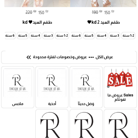
₪
₪
₪
₪
220
150
190
150
طقم العيد kd 2🤎
طقم العيد🤎 kd
1-2 سنة
3 سنة
4 سنة
5 سنة
6 سنة
7 سنة
1-2 سنة
3 سنة
4 سنة
5 سنة
6 سنة
7 سنة
keyboard_double_arrow_left
more_horiz
عرض الكل
عروض وخصومات لفترة محدودة
Sales عروض ما
تفوتكم
وَصَل حديثَاً
أحذية
ملابس