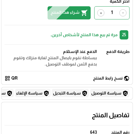
اختر الكمية
shopping_cart
شراء هذا المنتج
+
-
25
مرة تم بيع هذا المنتج لأشخاص آخرين.
طريقة الدفع
الدفع عند الإستلام
ببساطة نقوم بايصال المنتج لغاية منزلك وتقوم
بدفع الثمن لموظف التوصيل.
qr_code
public
نسخ رابط المنتج
QR
policy
policy
policy
policy
سياسة التوصيل
سياسة التبديل
سياسة الإلغاء
سياس
تفاصيل المنتج
رقم المنتج
643