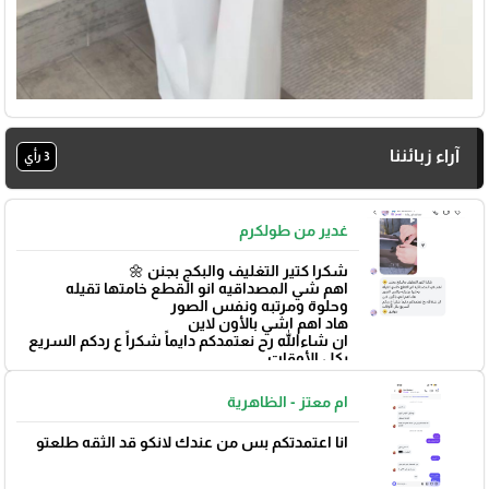
آراء زبائننا
3 رأي
غدير من طولكرم
شكرا كتير التغليف والبكج بجنن 🌼
🎓
اهم شي المصداقيه انو القطع خامتها تقيله
وحلوة ومرتبه ونفس الصور
هاد اهم اشي بالأون لاين
ان شاءالله رح نعتمدكم دايماً شكراً ع ردكم السريع
بكل الأوقات
بتوفيق 🌼
ام معتز - الظاهرية
انا اعتمدتكم بس من عندك لانكو قد الثقه طلعتو