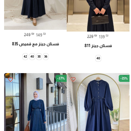
₪
₪
249
149
₪
₪
229
139
فستان جينز مع قميص 835
فستان جينز 811
42
40
38
36
40
-37%
-35%
favorite_border
favorite_border