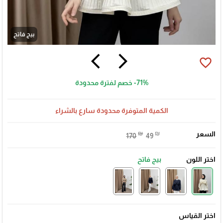
بيج فاتح
arrow_back_ios
arrow_forward_ios
favorite_border
-71%
خصم لفترة محدودة
الكمية المتوفرة محدودة سارع بالشراء
السعر
₪
₪
170
49
اختر اللون
بيج فاتح
اختر القياس