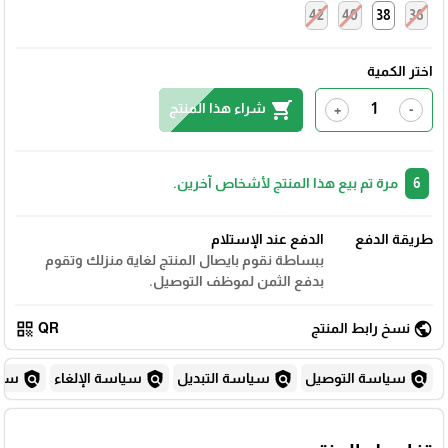
42
40
38
36
اختر الكمية
shopping_cart
شراء هذا المنتج
+
-
6
مرة تم بيع هذا المنتج لأشخاص آخرين.
طريقة الدفع
الدفع عند الإستلام
ببساطة نقوم بايصال المنتج لغاية منزلك وتقوم
بدفع الثمن لموظف التوصيل.
qr_code
public
نسخ رابط المنتج
QR
policy
policy
policy
policy
سياسة التوصيل
سياسة التبديل
سياسة الإلغاء
سياس