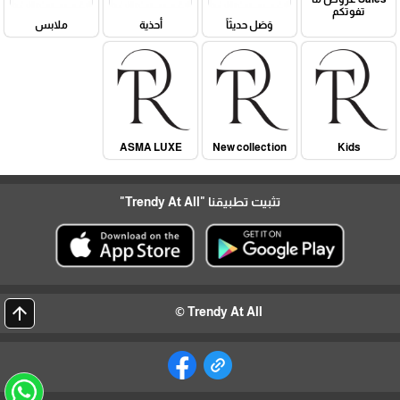
تفوتكم
وَصَل حديثَاً
أحذية
ملابس
ASMA LUXE
New collection
Kids
تثبيت تطبيقنا
"Trendy At All"
arrow_upward
Trendy At All ©