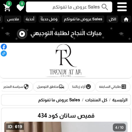
0
0
search
shopping_cart
favorite
home
الكل
Sales عروض ما تفوتكم
وَصَل حديثَاً
أحذية
ملابس
E
مبارك النجاح لطلبة التوجيهي
play_circle
security
commute
emoji_emotions
ballot
طلباتي السابقة
آراء زبائننا
مناطق التوصيل
سياسة المتجر
الرئيسية
كل المنتجات
Sales عروض ما تفوتكم
🎓
قميص ساتان كود 434
4 / 10