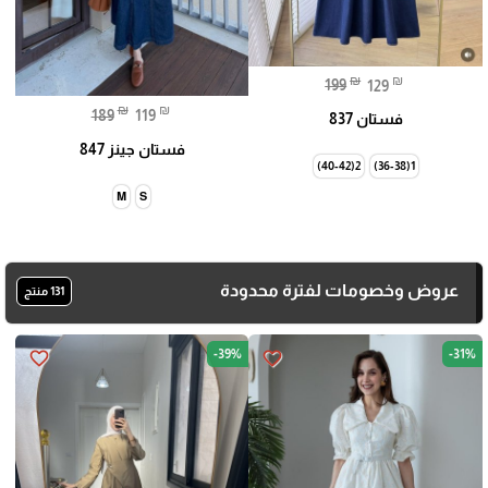
₪
₪
199
129
₪
₪
189
119
فستان 837
فستان جينز 847
2(40-42)
1(36-38)
M
S
عروض وخصومات لفترة محدودة
131 منتج
-39%
-31%
favorite_border
favorite_border