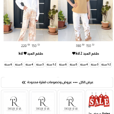
₪
₪
₪
₪
220
150
190
150
طقم العيد kd 2🤎
طقم العيد🤎 kd
1-2 سنة
3 سنة
4 سنة
5 سنة
6 سنة
7 سنة
1-2 سنة
3 سنة
4 سنة
5 سنة
6 سنة
7 سنة
keyboard_double_arrow_left
more_horiz
عرض الكل
عروض وخصومات لفترة محدودة
Sales عروض ما