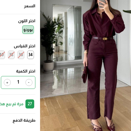
السعر
اختر اللون
بوردو
اختر القياس
40
38
36
34
اختر الكمية
+
-
27
مرة تم بيع هذ
طريقة الدفع