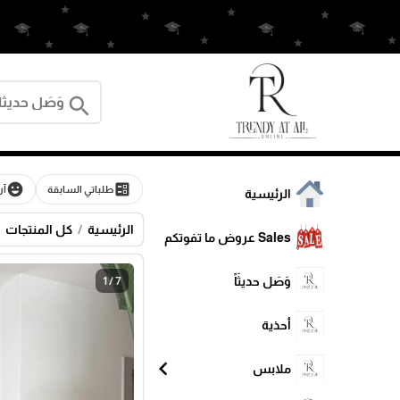
search
emoji_emotions
ballot
طلباتي السابقة
آر
الرئيسية
الرئيسية
كل المنتجات
Sales عروض ما تفوتكم
وَصَل حديثَاً
1 / 7
أحذية
chevron_left
ملابس