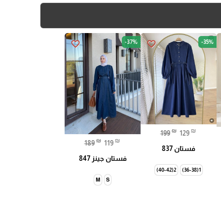
-37%
-35%
favorite_border
favorite_border
₪
₪
199
129
₪
₪
189
119
فستان 837
فستان جينز 847
2(40-42)
1(36-38)
M
S