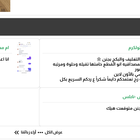
ولكرم
ام مع
التغليف والبكج بجنن 🌼
انا ا
صداقيه انو القطع خامتها تقيله وحلوة ومرتبه
ور
ي بالأون لاين
رح نعتمدكم دايماً شكراً ع ردكم السريع بكل
 -نابلس
بجنن متوقعت هيك
keyboard_double_arrow_left
more_horiz
عرض الكل
آراء زبائننا