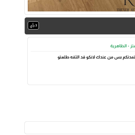
3 رأي
تز - الظاهرية
عتمدتكم بس من عندك لانكو قد الثقه طلعتو