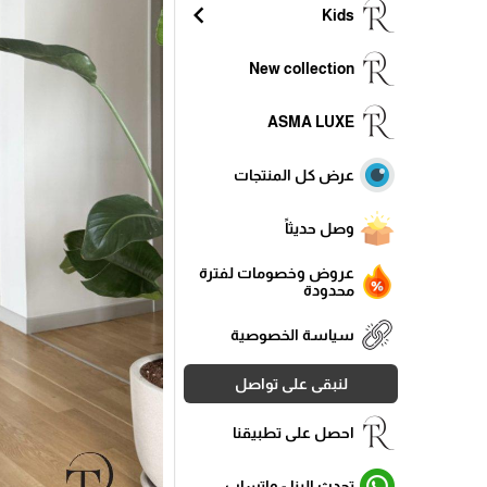
chevron_left
Kids
New collection
ASMA LUXE
عرض كل المنتجات
وصل حديثاً
عروض وخصومات لفترة
محدودة
سياسة الخصوصية
لنبقى على تواصل
احصل على تطبيقنا
تحدث الينا - واتساب