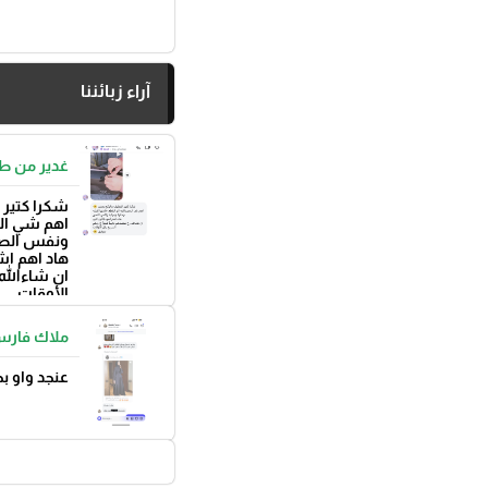
آراء زبائننا
غدير من ط
شكرا كتير 
اهم شي الم
ونفس الص
هاد اهم اش
ان شاءالله 
الأوقات
بتوفيق 🌼
ملاك فارس
عنجد واو 