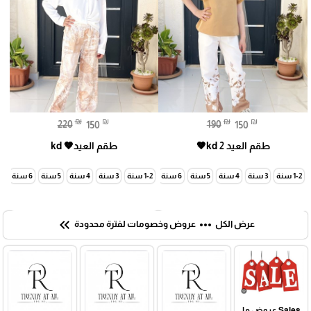
₪
₪
₪
₪
220
150
190
150
طقم العيد kd 2🤎
طقم العيد🤎 kd
1-2 سنة
3 سنة
4 سنة
5 سنة
6 سنة
7 سنة
1-2 سنة
3 سنة
4 سنة
5 سنة
6 سنة
7 سنة
keyboard_double_arrow_left
more_horiz
عرض الكل
عروض وخصومات لفترة محدودة
Sales عروض ما