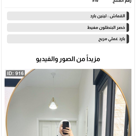
رقم المنتج
916
🎓
القماش : لينين بارد
خصر البنطلون مغيط
بارد عملي مريح
مزيداً من الصور والفيديو