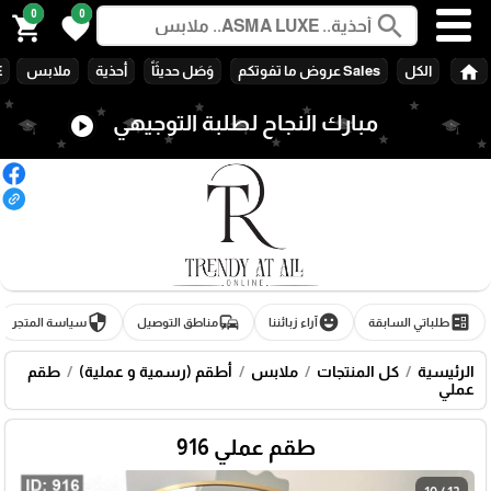
0
0
search
shopping_cart
favorite
home
الكل
Sales عروض ما تفوتكم
وَصَل حديثَاً
أحذية
ملابس
E
مبارك النجاح لطلبة التوجيهي
play_circle
security
commute
emoji_emotions
ballot
طلباتي السابقة
آراء زبائننا
مناطق التوصيل
سياسة المتجر
الرئيسية
كل المنتجات
ملابس
أطقم (رسمية و عملية)
طقم
عملي
طقم عملي 916