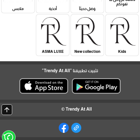
تفوتكم
وَصَل حديثَاً
أحذية
ملابس
ASMA LUXE
New collection
Kids
تثبيت تطبيقنا
"Trendy At All"
arrow_upward
Trendy At All ©