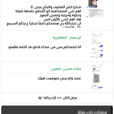
شكرا كتير التغليف والبكج بجنن 🌼
اهم شي المصداقيه انو القطع خامتها تقيله
وحلوة ومرتبه ونفس الصور
هاد اهم اشي بالأون لاين
ان شاءالله رح نعتمدكم دايماً شكراً ع ردكم السريع
بكل الأوقات
بتوفيق 🌼
ام معتز - الظاهرية
انا اعتمدتكم بس من عندك لانكو قد الثقه طلعتو
ملاك فارس -نابلس
عنجد واو بجنن متوقعت هيك
keyboard_double_arrow_left
more_horiz
عرض الكل
آراء زبائننا
منتجات ذات صلة