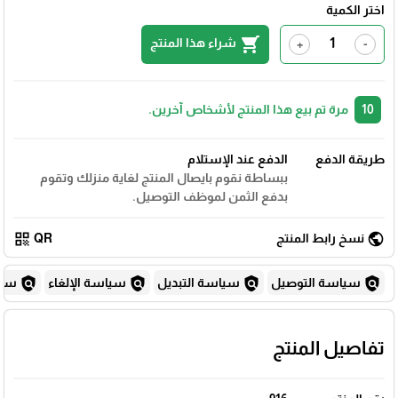
اختر الكمية
shopping_cart
شراء هذا المنتج
+
-
10
مرة تم بيع هذا المنتج لأشخاص آخرين.
طريقة الدفع
الدفع عند الإستلام
ببساطة نقوم بايصال المنتج لغاية منزلك وتقوم
بدفع الثمن لموظف التوصيل.
qr_code
public
نسخ رابط المنتج
QR
policy
policy
policy
policy
سياسة التوصيل
سياسة التبديل
سياسة الإلغاء
سياس
تفاصيل المنتج