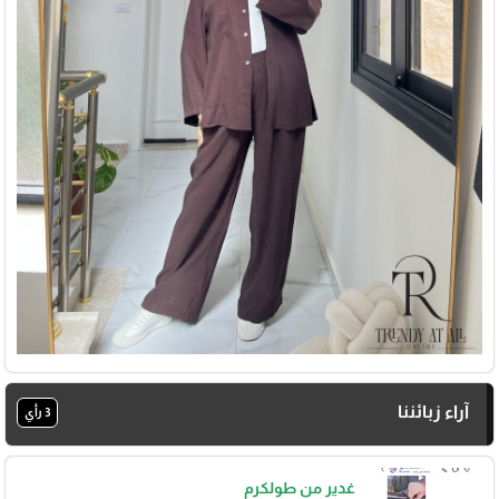
آراء زبائننا
3 رأي
غدير من طولكرم