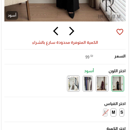
أسود
arrow_back_ios
arrow_forward_ios
favorite_border
الكمية المتوفرة محدودة سارع بالشراء
السعر
₪
99
اختر اللون
أسود
اختر القياس
L
M
S
اختر الكمية