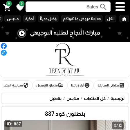
0
0
search
shopping_cart
favorite
home
الكل
Sales عروض ما تفوتكم
وَصَل حديثَاً
أحذية
ملابس
E
مبارك النجاح لطلبة التوجيهي
play_circle
🎓
security
commute
emoji_emotions
ballot
طلباتي السابقة
آراء زبائننا
مناطق التوصيل
سياسة المتجر
الرئيسية
كل المنتجات
ملابس
بناطيل
بنطلون كود 887
3 / 12