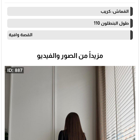
القماش: كريب
طول البنطلون 110
القصة وافية
مزيداً من الصور والفيديو