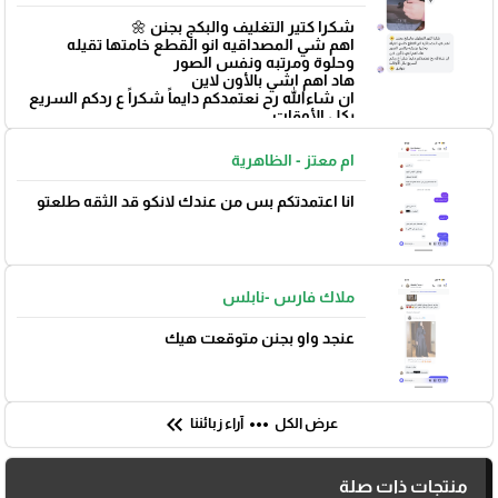
شكرا كتير التغليف والبكج بجنن 🌼
اهم شي المصداقيه انو القطع خامتها تقيله
وحلوة ومرتبه ونفس الصور
هاد اهم اشي بالأون لاين
ان شاءالله رح نعتمدكم دايماً شكراً ع ردكم السريع
بكل الأوقات
بتوفيق 🌼
ام معتز - الظاهرية
انا اعتمدتكم بس من عندك لانكو قد الثقه طلعتو
ملاك فارس -نابلس
عنجد واو بجنن متوقعت هيك
keyboard_double_arrow_left
more_horiz
عرض الكل
آراء زبائننا
منتجات ذات صلة