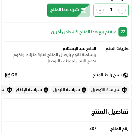
shopping_cart
شراء هذا المنتج
+
-
22
مرة تم بيع هذا المنتج لأشخاص آخرين.
طريقة الدفع
الدفع عند الإستلام
ببساطة نقوم بايصال المنتج لغاية منزلك وتقوم
بدفع الثمن لموظف التوصيل.
qr_code
public
نسخ رابط المنتج
QR
policy
policy
policy
policy
سياسة التوصيل
سياسة التبديل
سياسة الإلغاء
سياس
تفاصيل المنتج
رقم المنتج
887