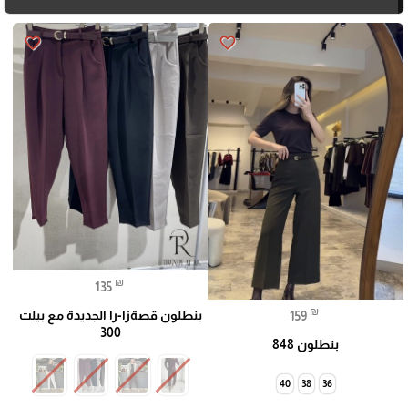
favorite_border
favorite_border
₪
135
₪
بنطلون قصةزا-را الجديدة مع بيلت
159
300
بنطلون 848
40
38
36