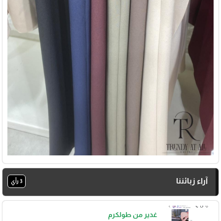
آراء زبائننا
3 رأي
غدير من طولكرم