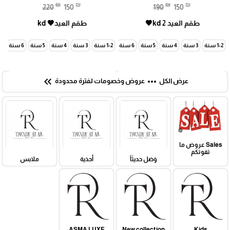
₪
₪
₪
₪
220
150
190
150
طقم العيد kd 2🤎
طقم العيد🤎 kd
1-2 سنة
3 سنة
4 سنة
5 سنة
6 سنة
7 سنة
1-2 سنة
3 سنة
4 سنة
5 سنة
6 سنة
7 سنة
keyboard_double_arrow_left
more_horiz
عرض الكل
عروض وخصومات لفترة محدودة
Sales عروض ما
تفوتكم
وَصَل حديثَاً
أحذية
ملابس
ASMA LUXE
New collection
Kids