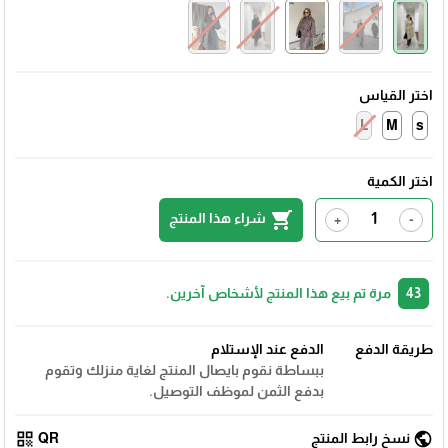
اختر القياس
L
M
اختر الكمية
shopping_cart
شراء هذا المنتج
+
-
43
مرة تم بيع هذا المنتج لأشخاص آخرين.
طريقة الدفع
الدفع عند الإستلام
ببساطة نقوم بايصال المنتج لغاية منزلك وتقوم
بدفع الثمن لموظف التوصيل.
qr_code
public
نسخ رابط المنتج
QR