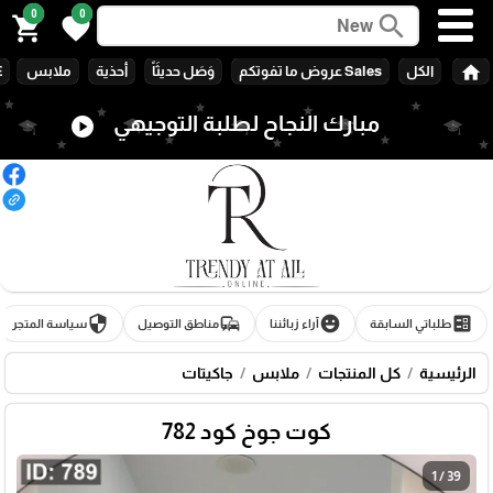
0
0
search
shopping_cart
favorite
home
الكل
Sales عروض ما تفوتكم
وَصَل حديثَاً
أحذية
ملابس
E
مبارك النجاح لطلبة التوجيهي
play_circle
security
commute
emoji_emotions
ballot
طلباتي السابقة
آراء زبائننا
مناطق التوصيل
سياسة المتجر
الرئيسية
كل المنتجات
ملابس
جاكيتات
كوت جوخ كود 782
1 / 39