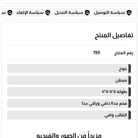
policy
policy
policy
policy
سياسة التوصيل
سياسة التبديل
سياسة الإلغاء
سياس
تفاصيل المنتج
رقم المنتج
789
جوخ
مبطن
طوله ١٢٥-١٢٧
فخم جداا دافي وراقي جدا
القالب وافي
مزيداً من الصور والفيديو