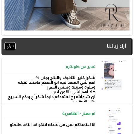
آراء زبائننا
3 رأي
غدير من طولكرم
شكرا كتير التغليف والبكج بجنن 🌼
اهم شي المصداقيه انو القطع خامتها تقيله
وحلوة ومرتبه ونفس الصور
هاد اهم اشي بالأون لاين
ان شاءالله رح نعتمدكم دايماً شكراً ع ردكم السريع
بكل الأوقات
بتوفيق 🌼
ام معتز - الظاهرية
انا اعتمدتكم بس من عندك لانكو قد الثقه طلعتو