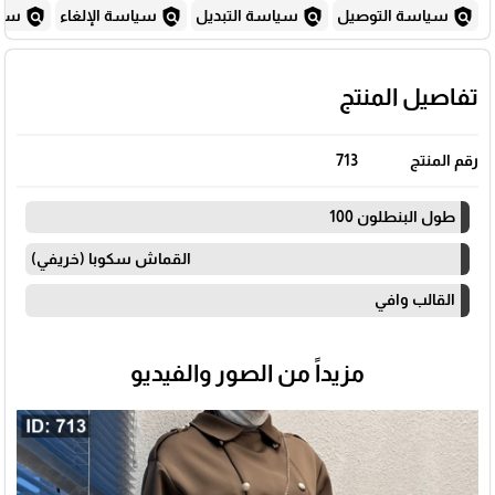
policy
policy
policy
policy
سياسة التوصيل
سياسة التبديل
سياسة الإلغاء
سياس
تفاصيل المنتج
رقم المنتج
713
طول البنطلون 100
القماش سكوبا (خريفي)
القالب وافي
مزيداً من الصور والفيديو