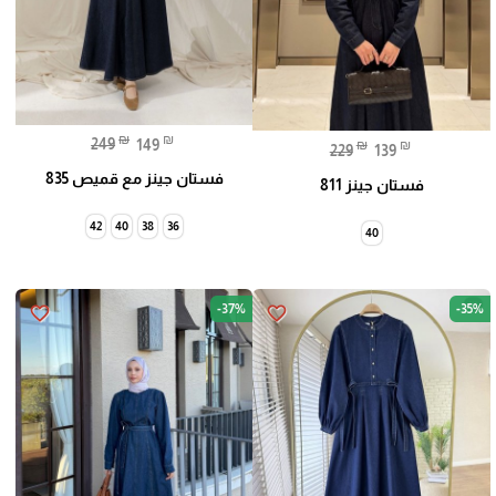
₪
₪
249
149
₪
₪
229
139
فستان جينز مع قميص 835
فستان جينز 811
42
40
38
36
40
-37%
-35%
favorite_border
favorite_border