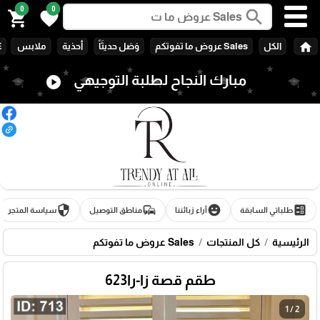
0
0
search
shopping_cart
favorite
home
الكل
Sales عروض ما تفوتكم
وَصَل حديثَاً
أحذية
ملابس
E
مبارك النجاح لطلبة التوجيهي
play_circle
security
commute
emoji_emotions
ballot
طلباتي السابقة
آراء زبائننا
مناطق التوصيل
سياسة المتجر
الرئيسية
كل المنتجات
Sales عروض ما تفوتكم
طقم قصة زا-را623
1 / 2