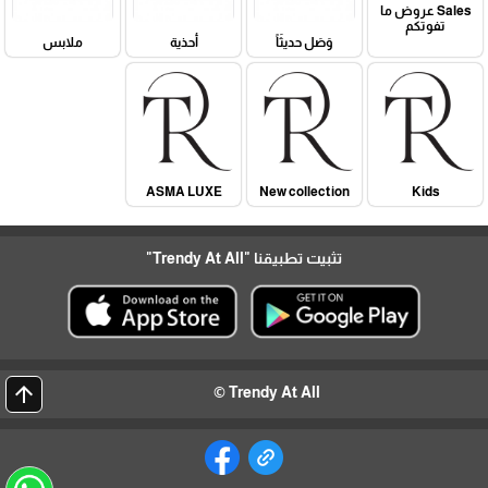
Sales عروض ما
تفوتكم
وَصَل حديثَاً
أحذية
ملابس
ASMA LUXE
New collection
Kids
تثبيت تطبيقنا
"Trendy At All"
arrow_upward
Trendy At All ©