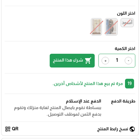
اختر اللون
أسود
اختر الكمية
shopping_cart
شراء هذا المنتج
+
-
19
مرة تم بيع هذا المنتج لأشخاص آخرين.
طريقة الدفع
الدفع عند الإستلام
ببساطة نقوم بايصال المنتج لغاية منزلك وتقوم
بدفع الثمن لموظف التوصيل.
qr_code
public
نسخ رابط المنتج
QR