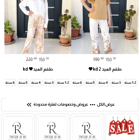
₪
₪
₪
₪
220
150
190
150
طقم العيد kd 2🤎
طقم العيد🤎 kd
1-2 سنة
3 سنة
4 سنة
5 سنة
6 سنة
7 سنة
1-2 سنة
3 سنة
4 سنة
5 سنة
6 سنة
7 سنة
keyboard_double_arrow_left
more_horiz
عرض الكل
عروض وخصومات لفترة محدودة