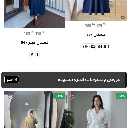
₪
₪
199
129
₪
₪
189
119
فستان 837
فستان جينز 847
2(40-42)
1(36-38)
M
S
عروض وخصومات لفترة محدودة
131 منتج
-39%
-31%
favorite_border
favorite_border