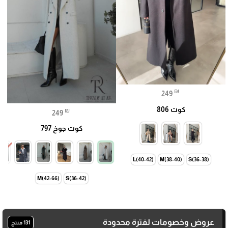
₪
249
كوت 806
₪
249
كوت جوخ 797
L(40-42)
M(38-40)
S(36-38)
M(42-66)
S(36-42)
عروض وخصومات لفترة محدودة
131 منتج