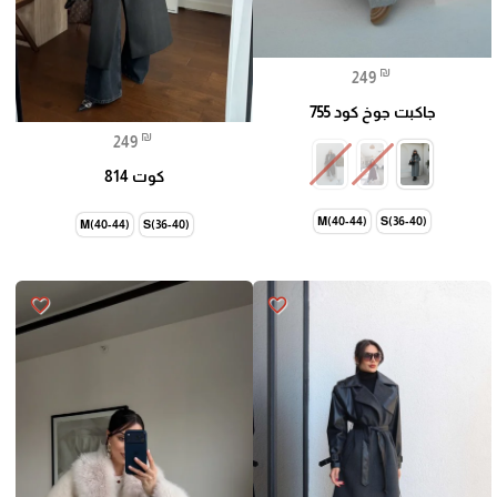
₪
249
جاكبت جوخ كود 755
₪
249
كوت 814
M(40-44)
S(36-40)
M(40-44)
S(36-40)
favorite_border
favorite_border