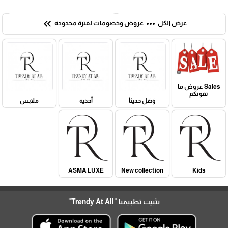
keyboard_double_arrow_left
more_horiz
عرض الكل
عروض وخصومات لفترة محدودة
Sales عروض ما
تفوتكم
وَصَل حديثَاً
أحذية
ملابس
ASMA LUXE
New collection
Kids
تثبيت تطبيقنا
"Trendy At All"