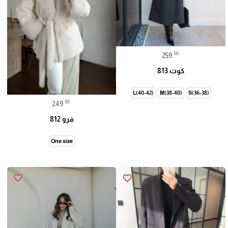
₪
259
كوت 813
L(40-42)
M(38-40)
S(36-38)
₪
249
فرو 812
One size
favorite_border
favorite_border