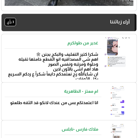
آراء زبائننا
3 رأي
غدير من طولكرم
شكرا كتير التغليف والبكج بجنن 🌼
اهم شي المصداقيه انو القطع خامتها تقيله
وحلوة ومرتبه ونفس الصور
هاد اهم اشي بالأون لاين
ان شاءالله رح نعتمدكم دايماً شكراً ع ردكم السريع
بكل الأوقات
بتوفيق 🌼
ام معتز - الظاهرية
انا اعتمدتكم بس من عندك لانكو قد الثقه طلعتو
ملاك فارس -نابلس