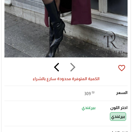
arrow_back_ios
arrow_forward_ios
favorite_border
الكمية المتوفرة محدودة سارع بالشراء
السعر
₪
309
اختر اللون
بيرغندي
بيرغندي