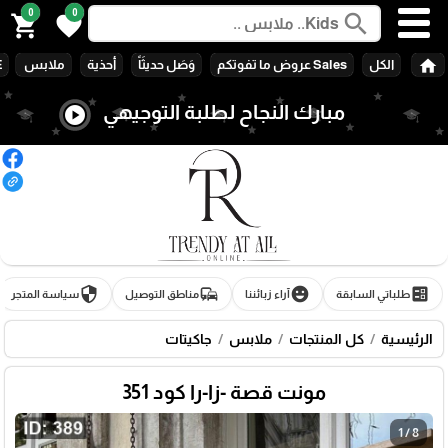
0
0
search
shopping_cart
favorite
home
الكل
Sales عروض ما تفوتكم
وَصَل حديثَاً
أحذية
ملابس
E
مبارك النجاح لطلبة التوجيهي
play_circle
🎓
security
commute
emoji_emotions
ballot
طلباتي السابقة
آراء زبائننا
مناطق التوصيل
سياسة المتجر
الرئيسية
كل المنتجات
ملابس
جاكيتات
مونت قصة -زا-را كود 351
1 / 8