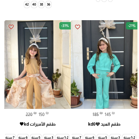
42
40
38
36
-31%
-21%
favorite_border
favorite_border
₪
₪
₪
₪
220
150
185
145
طقم العيد kd6🩵
طقم الأميرات kd🤎
1-2 سنة
3 سنة
5 سنة
6 سنة
7 سنة
1-2 سنة
3 سنة
5 سنة
6 سنة
7 سنة