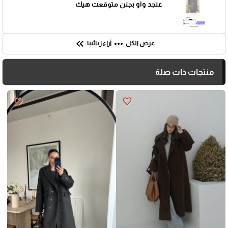
عنجد واو بجنن متوقعت هيك
keyboard_double_arrow_left
more_horiz
عرض الكل
آراء زبائننا
منتجات ذات صلة
favorite_border
favorite_border
🎓