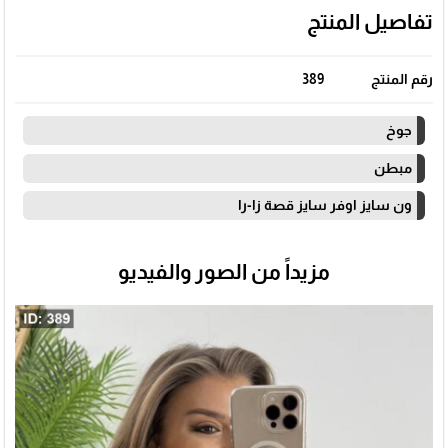
تفاصيل المنتج
رقم المنتج
389
جوخ
مبطن
ون سايز اوفر سايز قصة زا-را
مزيداً من الصور والفيديو