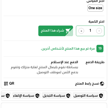
اختر القياس
One size
اختر الكمية
shopping_cart
شراء هذا المنتج
+
-
19
مرة تم بيع هذا المنتج لأشخاص آخرين.
طريقة الدفع
الدفع عند الإستلام
ببساطة نقوم بايصال المنتج لغاية منزلك وتقوم
بدفع الثمن لموظف التوصيل.
qr_code
public
نسخ رابط المنتج
QR
policy
policy
policy
policy
سياسة التوصيل
سياسة التبديل
سياسة الإلغاء
سياس