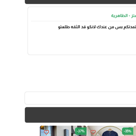
تز - الظاهرية
عتمدتكم بس من عندك لانكو قد الثقه طلعتو
-37%
-35%
favorite_border
favorite_border