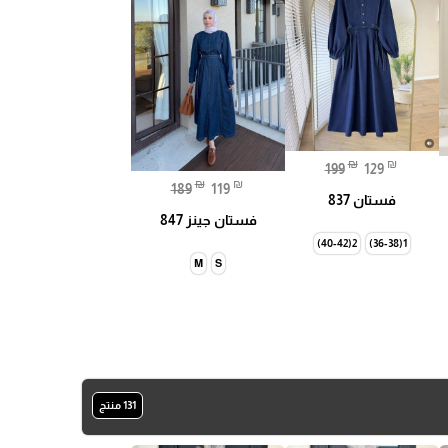
₪
₪
199
129
₪
₪
189
119
فستان 837
فستان جينز 847
2(40-42)
1(36-38)
M
S
131 منتج