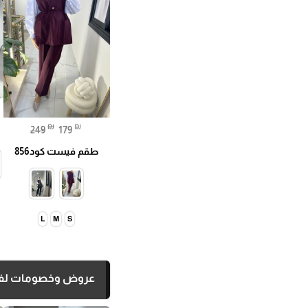
₪
₪
249
179
طقم فيست كود856
L
M
S
عروض وخصومات لفت