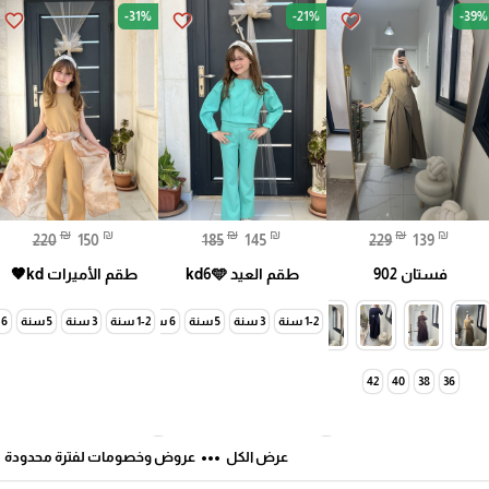
-31%
-21%
-39%
favorite_border
favorite_border
favorite_border
₪
₪
₪
₪
₪
₪
220
150
185
145
229
139
فستان 902
طقم العيد kd6🩵
طقم الأميرات kd🤎
1-2 سنة
3 سنة
5 سنة
6 سنة
1-2 سنة
7 سنة
3 سنة
5 سنة
6 سنة
42
40
38
36
ft
more_horiz
عرض الكل
عروض وخصومات لفترة محدودة