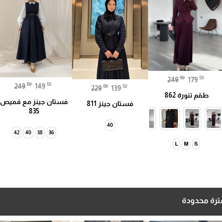
₪
₪
249
179
₪
₪
249
149
₪
₪
229
139
طقم تنورة 862
فستان جينز مع قميص
فستان جينز 811
835
40
42
40
38
36
L
M
S
رة محدودة