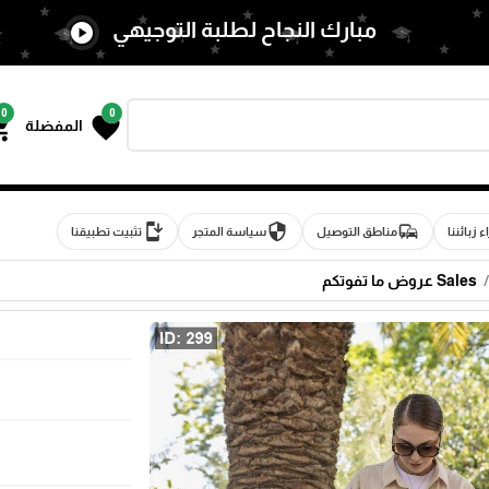
مبارك النجاح لطلبة التوجيهي
play_circle
0
0
g_cart
favorite
المفضلة
install_mobile
security
commute
اء زبائننا
مناطق التوصيل
سياسة المتجر
تثبيت تطبيقنا
Sales عروض ما تفوتكم