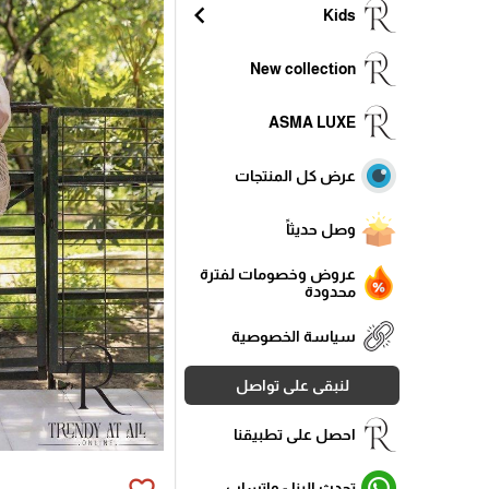
chevron_left
Kids
New collection
ASMA LUXE
عرض كل المنتجات
وصل حديثاً
عروض وخصومات لفترة
محدودة
سياسة الخصوصية
لنبقى على تواصل
احصل على تطبيقنا
تحدث الينا - واتساب