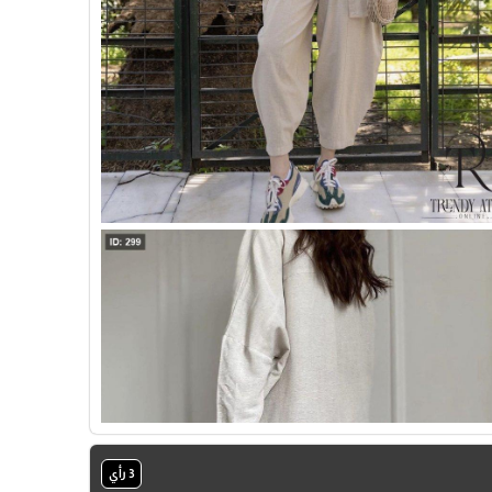
🎓
3 رأي