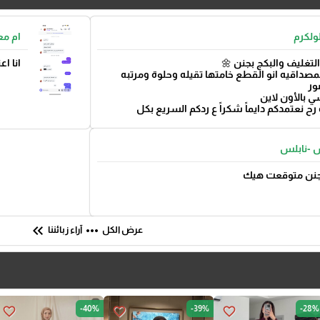
ولكرم
ام مع
التغليف والبكج بجنن 🌼
انا ا
صداقيه انو القطع خامتها تقيله وحلوة ومرتبه
ور
ي بالأون لاين
رح نعتمدكم دايماً شكراً ع ردكم السريع بكل
 -نابلس
بجنن متوقعت هيك
keyboard_double_arrow_left
more_horiz
عرض الكل
آراء زبائننا
-40%
-39%
-28%
favorite_border
favorite_border
favorite_border