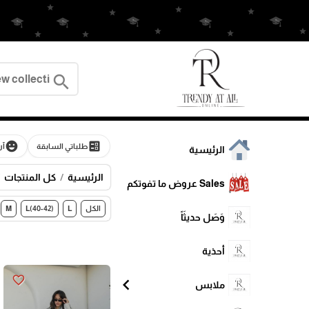
search
emoji_emotions
ballot
طلباتي السابقة
آر
الرئيسية
الرئيسية
كل المنتجات
Sales عروض ما تفوتكم
الكل
L
L(40-42)
M
وَصَل حديثَاً
أحذية
favorite_border
chevron_left
ملابس