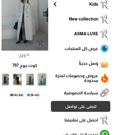
chevron_left
Kids
New collection
ASMA LUXE
عرض كل المنتجات
₪
249
وصل حديثاً
كوت جوخ 797
عروض وخصومات لفترة
محدودة
سياسة الخصوصية
M(42-66)
S(36-42)
لنبقى على تواصل
احصل على تطبيقنا
تحدث الينا - واتساب