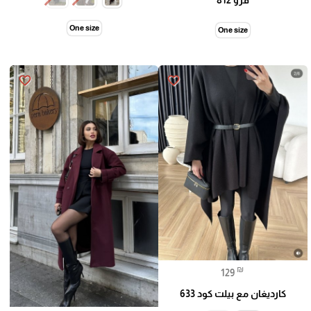
One size
One size
🎓
favorite_border
favorite_border
₪
129
كارديغان مع بيلت كود 633