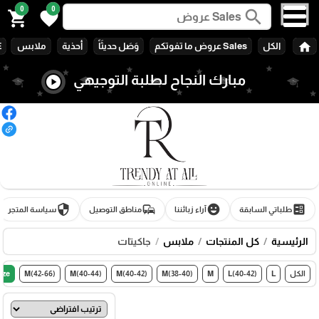
0
0
search
shopping_cart
favorite
home
الكل
Sales عروض ما تفوتكم
وَصَل حديثَاً
أحذية
ملابس
E
مبارك النجاح لطلبة التوجيهي
play_circle
security
commute
emoji_emotions
ballot
طلباتي السابقة
آراء زبائننا
مناطق التوصيل
سياسة المتجر
الرئيسية
كل المنتجات
ملابس
جاكيتات
الكل
L
L(40-42)
M
M(38-40)
M(40-42)
M(40-44)
M(42-66)
ize