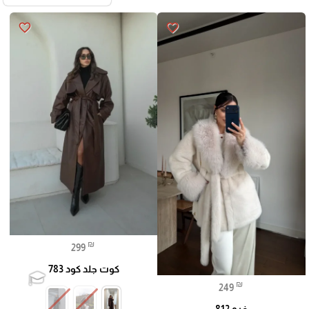
favorite_border
favorite_border
₪
299
كوت جلد كود 783
₪
249
فرو 812