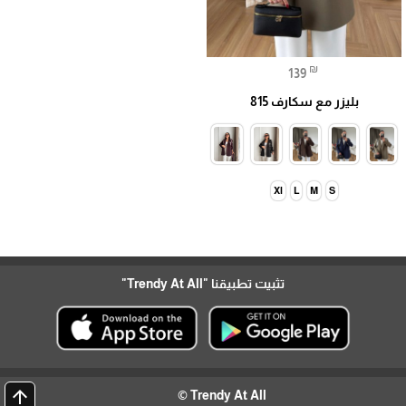
₪
139
بليزر مع سكارف 815
Xl
L
M
S
تثبيت تطبيقنا
"Trendy At All"
arrow_upward
Trendy At All ©