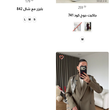
179
₪
259
بليزر مع شال 842
جاكيت جوخ كود 741
L
M
S
M
favorite_border