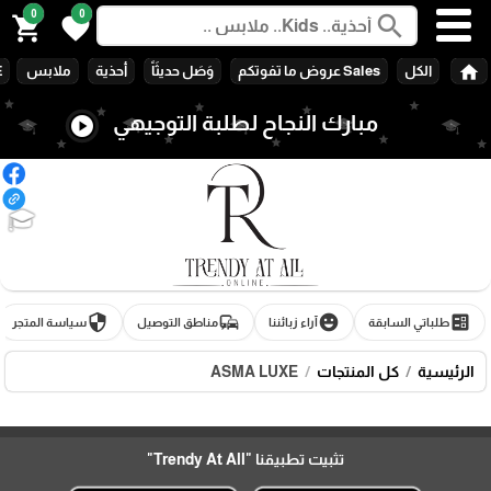
0
0
search
shopping_cart
favorite
home
الكل
Sales عروض ما تفوتكم
وَصَل حديثَاً
أحذية
ملابس
E
مبارك النجاح لطلبة التوجيهي
play_circle
🎓
security
commute
emoji_emotions
ballot
طلباتي السابقة
آراء زبائننا
مناطق التوصيل
سياسة المتجر
الرئيسية
كل المنتجات
ASMA LUXE
تثبيت تطبيقنا
"Trendy At All"