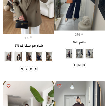
₪
239
₪
139
طقم 870
بليزر مع سكارف 815
L
M
S
Xl
L
M
S
🎓
favorite_border
favorite_border