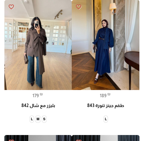
favorite_border
favorite_border
₪
₪
179
189
طقم جينز تنورة 843
بليزر مع شال 842
L
M
S
L