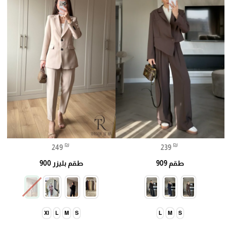
₪
₪
249
239
طقم 909
طقم بليزر 900
Xl
L
M
S
L
M
S