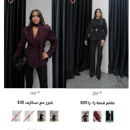
favorite_border
favorite_border
₪
₪
149
259
بليزر مع سكارف 830
طقم قصة زا- را 809