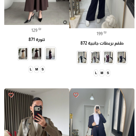
₪
129
₪
199
تنورة 871
طقم بربطات جانبية 872
L
M
S
L
M
S
favorite_border
favorite_border