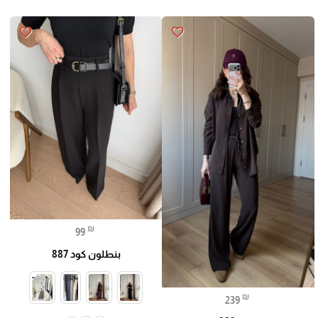
favorite_border
favorite_border
₪
99
بنطلون كود 887
₪
239