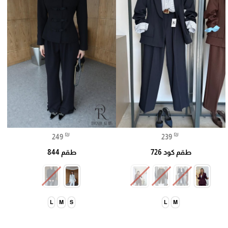
₪
₪
249
239
طقم كود 726
طقم 844
L
M
S
L
M