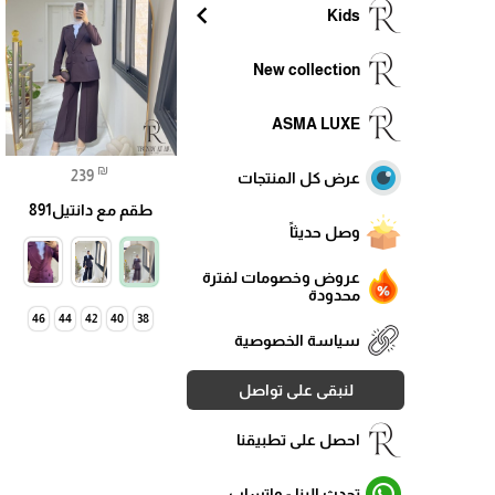
chevron_left
Kids
New collection
ASMA LUXE
₪
239
عرض كل المنتجات
طقم مع دانتيل891
وصل حديثاً
عروض وخصومات لفترة
محدودة
46
44
42
40
38
سياسة الخصوصية
لنبقى على تواصل
احصل على تطبيقنا
تحدث الينا - واتساب