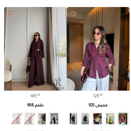
favorite_border
favorite_border
₪
₪
189
129
قميص 925
طقم 908