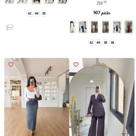
₪
259
طقم 907
42
40
38
42
40
38
36
favorite_border
favorite_border