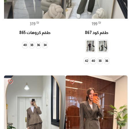
₪
₪
319
199
طقم كود 867
طقم كروهات 865
40
38
36
34
42
40
38
36
favorite_border
favorite_border