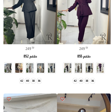
₪
₪
249
249
طقم 855
طقم 852
42
40
38
36
42
40
38
36
favorite_border
favorite_border