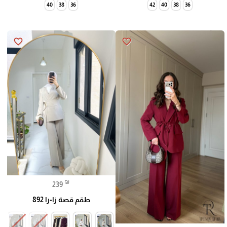
40
38
36
42
40
38
36
favorite_border
favorite_border
₪
239
طقم قصة زا-را 892