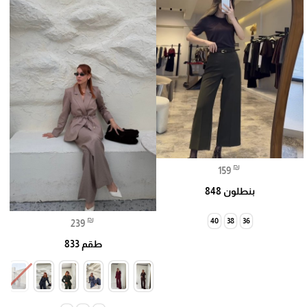
₪
159
بنطلون 848
₪
40
38
36
239
طقم 833