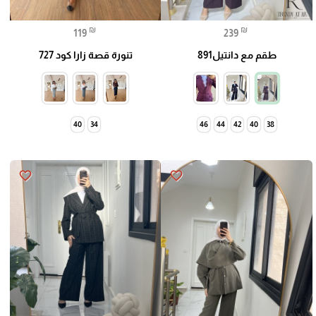
₪
₪
🎓
119
239
طقم مع دانتيل891
تنورة قصة زارا كود 727
40
34
46
44
42
40
38
favorite_border
favorite_border