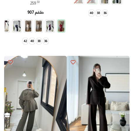
₪
259
طقم 907
40
38
36
42
40
38
36
favorite_border
favorite_border