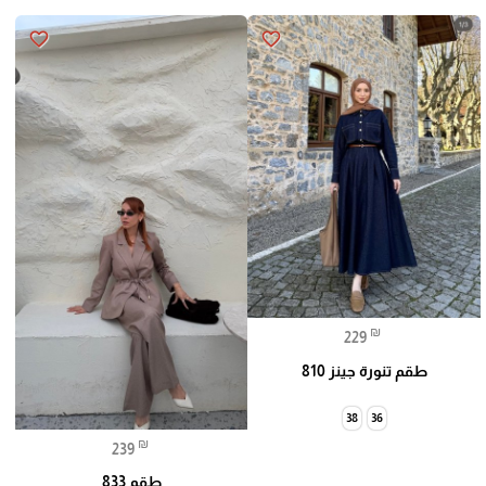
favorite_border
favorite_border
₪
229
طقم تنورة جينز 810
38
36
₪
239
طقم 833