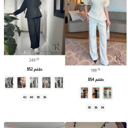
₪
249
طقم 852
₪
199
طقم 854
42
40
38
36
38
36
34