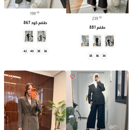
₪
199
₪
239
طقم كود 867
طقم 881
42
40
38
36
38
36
34
favorite_border
favorite_border