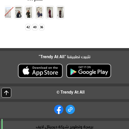
42
40
36
تثبيت تطبيقنا
"Trendy At All"
arrow_upward
Trendy At All ©
برمجة وتطوير شركة ديجيتال لايف