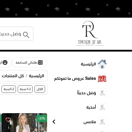
search
emoji_emotions
ballot
طلباتي السابقة
آر
الرئيسية
الرئيسية
كل المنتجات
Sales عروض ما تفوتكم
الكل
1-2 سنة
1-2سنة
وَصَل حديثَاً
أحذية
-31%
favorite_border
chevron_left
ملابس