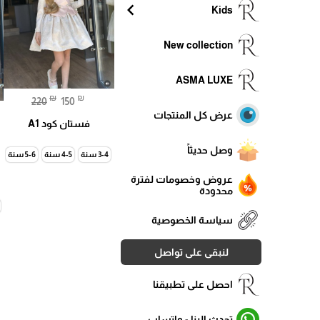
chevron_left
Kids
New collection
ASMA LUXE
₪
₪
220
150
عرض كل المنتجات
فستان كود A1
وصل حديثاً
3-4 سنة
4-5 سنة
5-6 سنة
عروض وخصومات لفترة
محدودة
سياسة الخصوصية
لنبقى على تواصل
احصل على تطبيقنا
تحدث الينا - واتساب