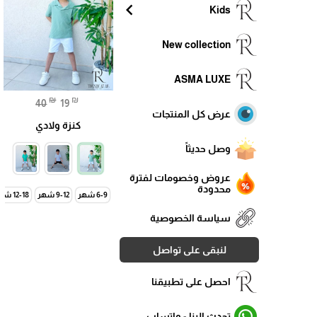
chevron_left
Kids
New collection
ASMA LUXE
₪
₪
40
19
عرض كل المنتجات
كنزة ولادي
وصل حديثاً
عروض وخصومات لفترة
محدودة
6-9 شهر
9-12 شهر
12-18 شهر
سياسة الخصوصية
لنبقى على تواصل
احصل على تطبيقنا
تحدث الينا - واتساب