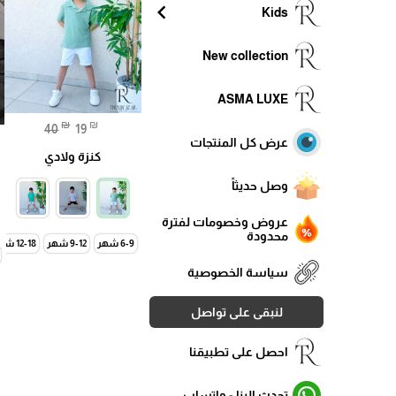
chevron_left
Kids
New collection
ASMA LUXE
₪
₪
40
19
عرض كل المنتجات
كنزة ولادي
وصل حديثاً
عروض وخصومات لفترة
محدودة
6-9 شهر
9-12 شهر
12-18 شهر
سياسة الخصوصية
لنبقى على تواصل
احصل على تطبيقنا
تحدث الينا - واتساب