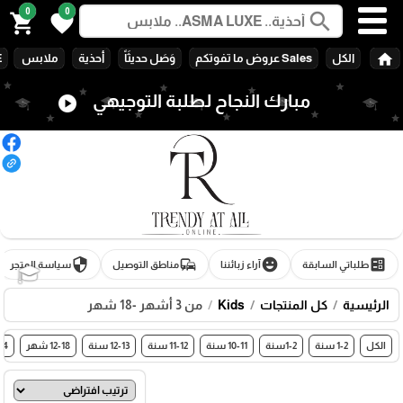
0
0
search
shopping_cart
favorite
home
الكل
Sales عروض ما تفوتكم
وَصَل حديثَاً
أحذية
ملابس
E
مبارك النجاح لطلبة التوجيهي
play_circle
security
commute
emoji_emotions
ballot
طلباتي السابقة
آراء زبائننا
مناطق التوصيل
سياسة المتجر
🎓
الرئيسية
كل المنتجات
Kids
من 3 أشهر -18 شهر
الكل
1-2 سنة
1-2سنة
10-11 سنة
11-12 سنة
12-13 سنة
12-18 شهر
3-14