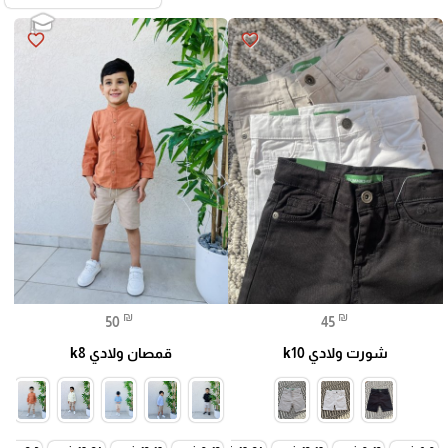
favorite_border
favorite_border
🎓
₪
₪
50
45
شورت ولادي k10
قمصان ولادي k8