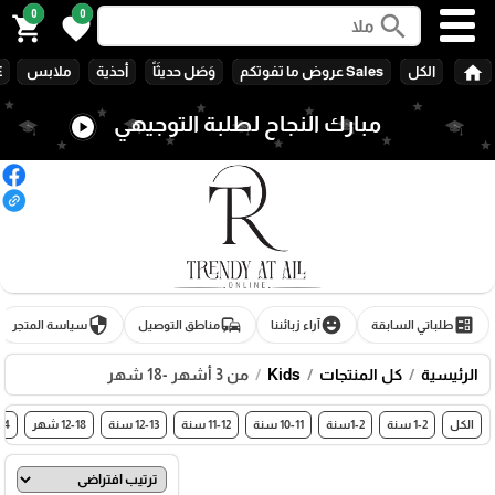
0
0
search
shopping_cart
favorite
home
الكل
Sales عروض ما تفوتكم
وَصَل حديثَاً
أحذية
ملابس
E
مبارك النجاح لطلبة التوجيهي
play_circle
security
commute
emoji_emotions
ballot
طلباتي السابقة
آراء زبائننا
مناطق التوصيل
سياسة المتجر
الرئيسية
كل المنتجات
Kids
من 3 أشهر -18 شهر
الكل
1-2 سنة
1-2سنة
10-11 سنة
11-12 سنة
12-13 سنة
12-18 شهر
3-14