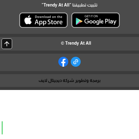
تثبيت تطبيقنا
"Trendy At All"
arrow_upward
Trendy At All ©
برمجة وتطوير شركة ديجيتال لايف