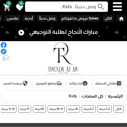
0
0
search
shopping_cart
favorite
home
الكل
Sales عروض ما تفوتكم
وَصَل حديثَاً
أحذية
ملابس
E
مبارك النجاح لطلبة التوجيهي
play_circle
🎓
security
commute
emoji_emotions
ballot
طلباتي السابقة
آراء زبائننا
مناطق التوصيل
سياسة المتجر
الرئيسية
كل المنتجات
Kids
الكل
1-2 سنة
1-2سنة
10 سنة
10-11 سنة
10سنة
11 سنة
11-12 سنة