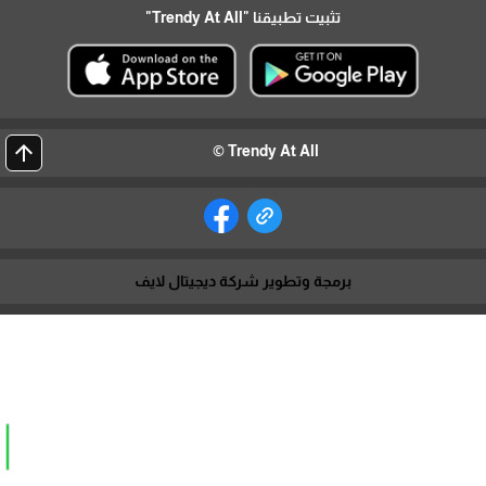
تثبيت تطبيقنا
"Trendy At All"
arrow_upward
Trendy At All ©
برمجة وتطوير شركة ديجيتال لايف