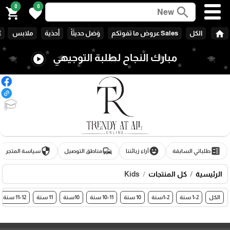
0
0
search
shopping_cart
favorite
home
الكل
Sales عروض ما تفوتكم
وَصَل حديثَاً
أحذية
ملابس
E
مبارك النجاح لطلبة التوجيهي
play_circle
🎓
security
commute
emoji_emotions
ballot
طلباتي السابقة
آراء زبائننا
مناطق التوصيل
سياسة المتجر
الرئيسية
كل المنتجات
Kids
الكل
1-2 سنة
1-2سنة
10 سنة
10-11 سنة
10سنة
11 سنة
11-12 سنة