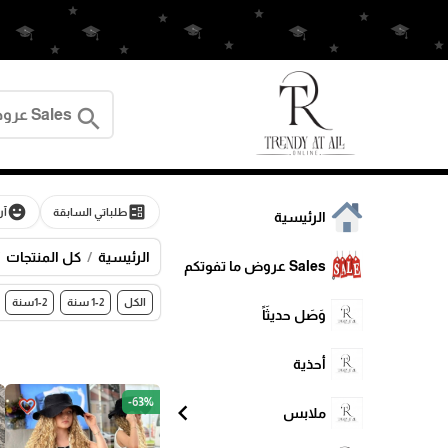
search
emoji_emotions
ballot
طلباتي السابقة
آر
الرئيسية
الرئيسية
كل المنتجات
Sales عروض ما تفوتكم
الكل
1-2 سنة
1-2سنة
وَصَل حديثَاً
أحذية
-63%
favorite_border
chevron_left
ملابس