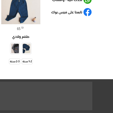
تابعنا على فيس بوك
₪
65
طقم ولادي
1-2 سنة
2-3 سنة