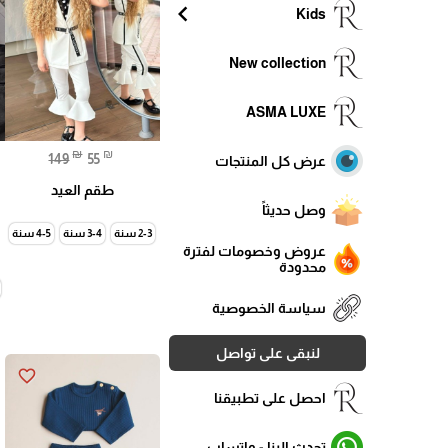
chevron_left
Kids
New collection
ASMA LUXE
₪
₪
149
55
عرض كل المنتجات
طقم العيد
وصل حديثاً
2-3 سنة
3-4 سنة
4-5 سنة
عروض وخصومات لفترة
محدودة
سياسة الخصوصية
لنبقى على تواصل
favorite_border
احصل على تطبيقنا
تحدث الينا - واتساب