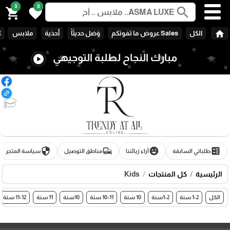
0
0
search
shopping_cart
favorite
home
الكل
Sales عروض ما تفوتكم
وَصَل حديثَاً
أحذية
ملابس
E
مبارك النجاح لطلبة التوجيهي
play_circle
🎓
security
commute
emoji_emotions
ballot
طلباتي السابقة
آراء زبائننا
مناطق التوصيل
سياسة المتجر
الرئيسية
كل المنتجات
Kids
الكل
1-2 سنة
1-2سنة
10 سنة
10-11 سنة
10سنة
11 سنة
11-12 سنة