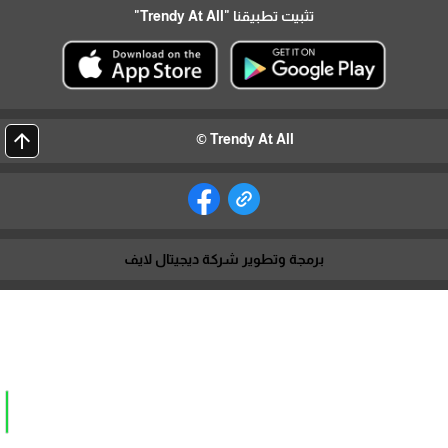
تثبيت تطبيقنا
"Trendy At All"
arrow_upward
Trendy At All ©
برمجة وتطوير شركة ديجيتال لايف