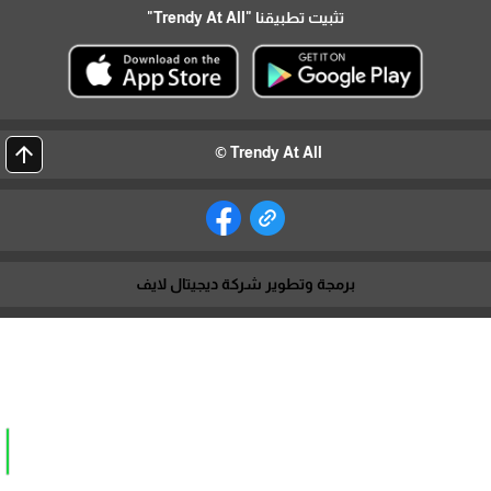
تثبيت تطبيقنا
"Trendy At All"
arrow_upward
Trendy At All ©
برمجة وتطوير شركة ديجيتال لايف