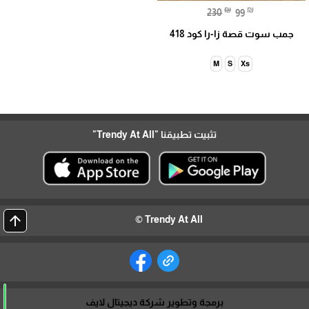
₪
₪
230
99
جمب سوت قصة زا-را كود 418
M
S
Xs
تثبيت تطبيقنا
"Trendy At All"
arrow_upward
Trendy At All ©
برمجة وتطوير شركة ديجيتال لايف