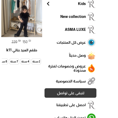
chevron_left
Kids
New collection
ASMA LUXE
₪
₪
220
150
عرض كل المنتجات
طقم العيد بناتي k11
وصل حديثاً
2 سنة
4 سنة
7 سنة
8 سنة
عروض وخصومات لفترة
محدودة
سياسة الخصوصية
لنبقى على تواصل
احصل على تطبيقنا
تحدث الينا - واتساب