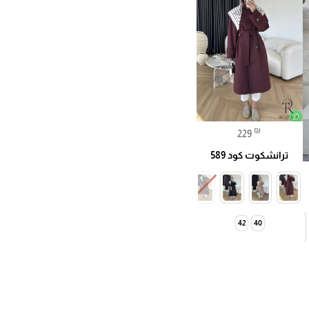
₪
229
ترانشكوت كود 589
42
40