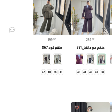
₪
₪
199
239
🎓
طقم مع دانتيل891
طقم كود 867
42
40
38
36
46
44
42
40
38
favorite_border