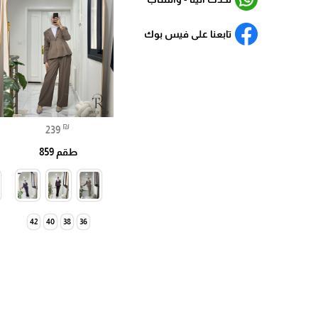
تابعنا على فيس بوك
₪
239
طقم 859
42
40
38
36