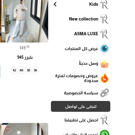
chevron_left
Kids
New collection
ASMA LUXE
₪
149
عرض كل المنتجات
بليزر 945
وصل حديثاً
42
40
38
36
عروض وخصومات لفترة
محدودة
سياسة الخصوصية
لنبقى على تواصل
احصل على تطبيقنا
favorite_border
تحدث الينا - واتساب