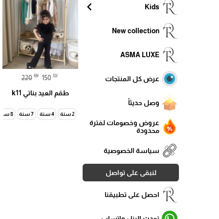
chevron_left
Kids
New collection
ASMA LUXE
₪
₪
220
150
عرض كل المنتجات
طقم العيد بناتي k11
وصل حديثاً
2 سنة
4 سنة
7 سنة
8 سنة
عروض وخصومات لفترة
محدودة
سياسة الخصوصية
لنبقى على تواصل
احصل على تطبيقنا
تحدث الينا - واتساب