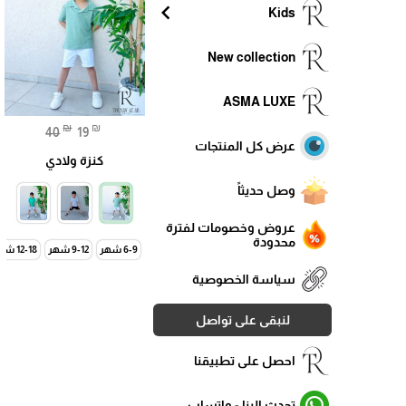
chevron_left
Kids
New collection
ASMA LUXE
₪
₪
40
19
عرض كل المنتجات
كنزة ولادي
وصل حديثاً
عروض وخصومات لفترة
محدودة
6-9 شهر
9-12 شهر
12-18 شهر
سياسة الخصوصية
لنبقى على تواصل
احصل على تطبيقنا
تحدث الينا - واتساب