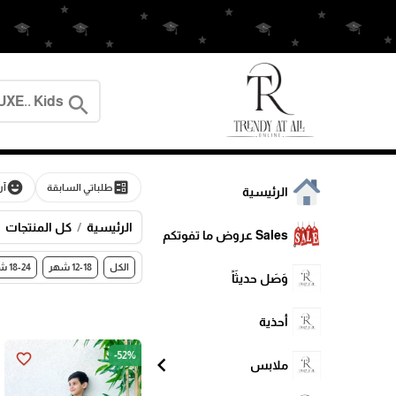
search
emoji_emotions
ballot
طلباتي السابقة
آر
الرئيسية
الرئيسية
كل المنتجات
Sales عروض ما تفوتكم
الكل
12-18 شهر
18-24 شهر
وَصَل حديثَاً
أحذية
-52%
favorite_border
chevron_left
ملابس