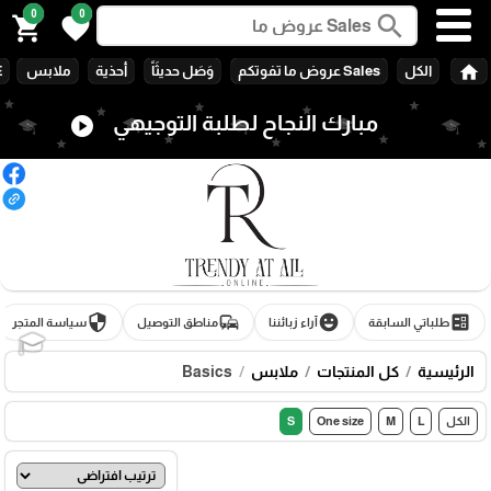
0
0
search
shopping_cart
favorite
home
الكل
Sales عروض ما تفوتكم
وَصَل حديثَاً
أحذية
ملابس
E
مبارك النجاح لطلبة التوجيهي
play_circle
security
commute
emoji_emotions
ballot
طلباتي السابقة
آراء زبائننا
مناطق التوصيل
سياسة المتجر
🎓
الرئيسية
كل المنتجات
ملابس
Basics
الكل
L
M
One size
S