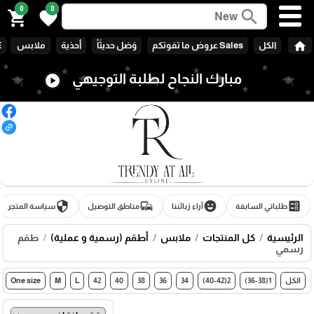
0
0
search
shopping_cart
favorite
home
الكل
Sales عروض ما تفوتكم
وَصَل حديثَاً
أحذية
ملابس
E
مبارك النجاح لطلبة التوجيهي
play_circle
security
commute
emoji_emotions
ballot
طلباتي السابقة
آراء زبائننا
مناطق التوصيل
سياسة المتجر
الرئيسية
كل المنتجات
ملابس
أطقم (رسمية و عملية)
طقم
رسمي
الكل
1(36-38)
2(40-42)
34
36
38
40
42
L
M
One size