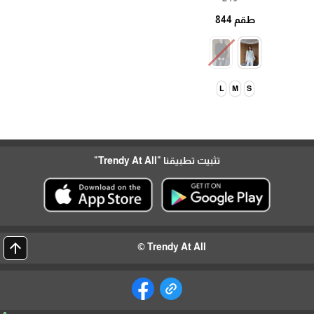
طقم 844
L
M
S
تثبيت تطبيقنا
"Trendy At All"
arrow_upward
Trendy At All ©