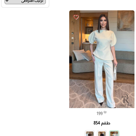
favorite_border
₪
199
طقم 854