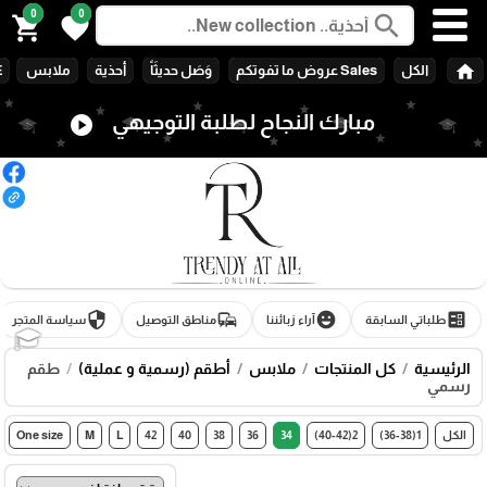
0
0
search
shopping_cart
favorite
home
الكل
Sales عروض ما تفوتكم
وَصَل حديثَاً
أحذية
ملابس
E
مبارك النجاح لطلبة التوجيهي
play_circle
security
commute
emoji_emotions
ballot
طلباتي السابقة
آراء زبائننا
مناطق التوصيل
سياسة المتجر
🎓
الرئيسية
كل المنتجات
ملابس
أطقم (رسمية و عملية)
طقم
رسمي
الكل
1(36-38)
2(40-42)
34
36
38
40
42
L
M
One size