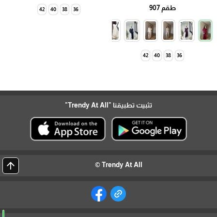
طقم 907
42
40
38
36
42
40
38
36
تثبيت تطبيقنا
"Trendy At All"
arrow_upward
Trendy At All ©