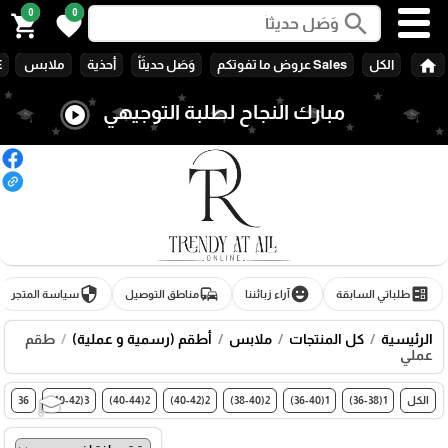
0
0
search
shopping_cart
favorite
home
الكل
Sales عروض ما تفوتكم
وَصَل حديثَاً
أحذية
ملابس
E
مبارك النجاح لطلبة التوجيهي
play_circle
security
commute
emoji_emotions
ballot
طلباتي السابقة
آراء زبائننا
مناطق التوصيل
سياسة المتجر
الرئيسية
كل المنتجات
ملابس
أطقم (رسمية و عملية)
طقم
عملي
الكل
1(36-38)
1(36-40)
2(38-40)
2(40-42)
2(40-44)
3(40-42)
36
🎓