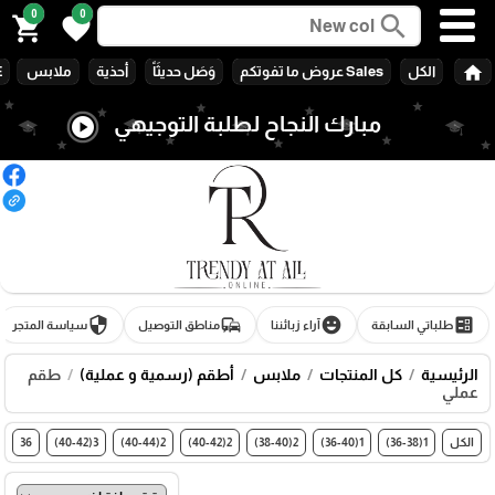
0
0
search
shopping_cart
favorite
home
الكل
Sales عروض ما تفوتكم
وَصَل حديثَاً
أحذية
ملابس
E
مبارك النجاح لطلبة التوجيهي
play_circle
security
commute
emoji_emotions
ballot
طلباتي السابقة
آراء زبائننا
مناطق التوصيل
سياسة المتجر
الرئيسية
كل المنتجات
ملابس
أطقم (رسمية و عملية)
طقم
عملي
الكل
1(36-38)
1(36-40)
2(38-40)
2(40-42)
2(40-44)
3(40-42)
36