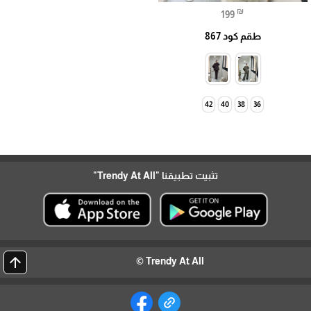
₪
199
طقم كود 867
42
40
38
36
تثبيت تطبيقنا
"Trendy At All"
arrow_upward
Trendy At All ©