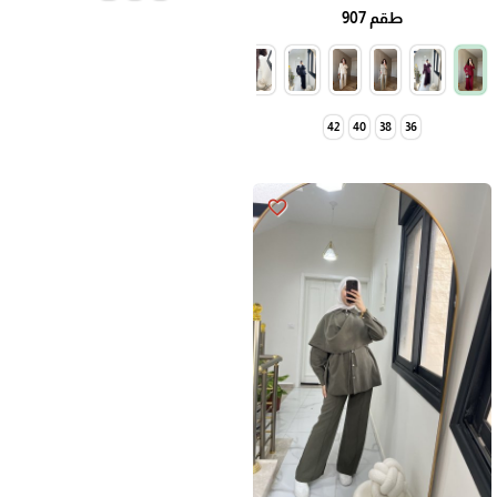
طقم 907
42
40
38
36
favorite_border