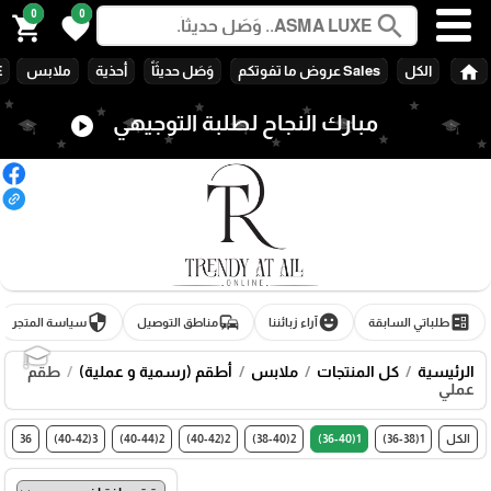
0
0
search
shopping_cart
favorite
home
الكل
Sales عروض ما تفوتكم
وَصَل حديثَاً
أحذية
ملابس
E
مبارك النجاح لطلبة التوجيهي
play_circle
security
commute
emoji_emotions
ballot
طلباتي السابقة
آراء زبائننا
مناطق التوصيل
سياسة المتجر
الرئيسية
كل المنتجات
ملابس
أطقم (رسمية و عملية)
طقم
🎓
عملي
الكل
1(36-38)
1(36-40)
2(38-40)
2(40-42)
2(40-44)
3(40-42)
36